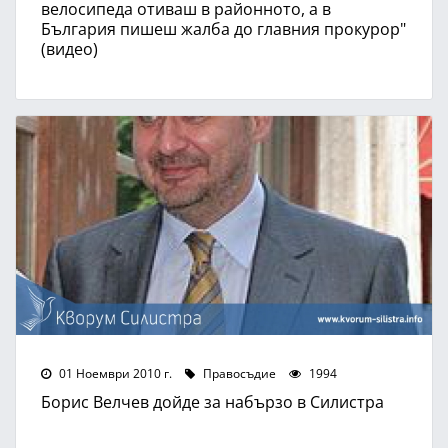
велосипеда отиваш в районното, а в
България пишеш жалба до главния прокурор"
(видео)
01 Ноември 2010 г.
Правосъдие
1994
Борис Велчев дойде за набързо в Силистра