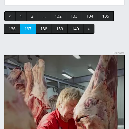
«
1
2
...
132
133
134
135
136
137
138
139
140
»