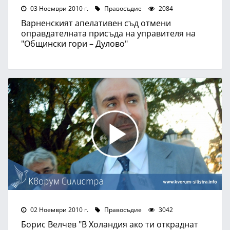
03 Ноември 2010 г.
Правосъдие
2084
Варненският апелативен съд отмени
оправдателната присъда на управителя на
"Общински гори – Дулово"
02 Ноември 2010 г.
Правосъдие
3042
Борис Велчев "В Холандия ако ти откраднат