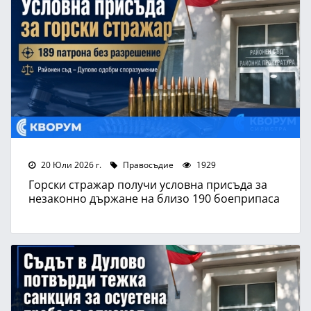
20 Юли 2026 г.
Правосъдие
1929
Горски стражар получи условна присъда за
незаконно държане на близо 190 боеприпаса