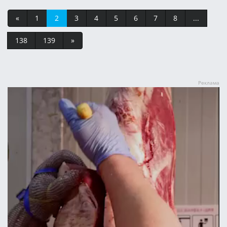
«
1
2
3
4
5
6
7
8
...
138
139
»