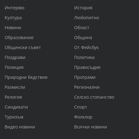
Интервю
История
Култура
Любопитно
Новини
Област
Образование
Община
Общински съвет
От Фейсбук
Поздрави
Политика
Полиция
Правосъдие
Природни бедствия
Програми
Размисли
Регионални
Религия
Селско стопанство
Синдикати
Спорт
Туризъм
Фолклор
Видео новини
Всички новини