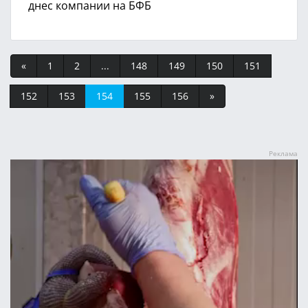
днес компании на БФБ
«
1
2
...
148
149
150
151
152
153
154
155
156
»