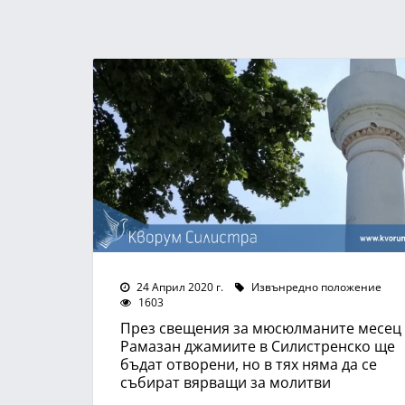
24 Април 2020 г.
Извънредно положение
1603
През свещения за мюсюлманите месец
Рамазан джамиите в Силистренско ще
бъдат отворени, но в тях няма да се
събират вярващи за молитви