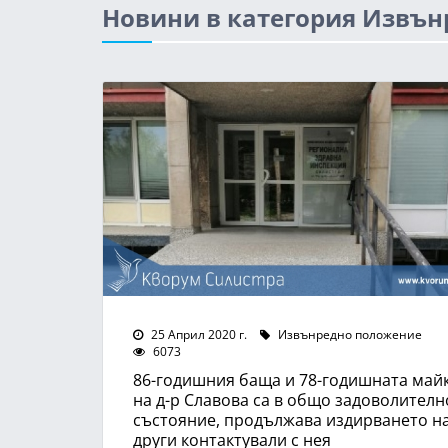
Новини в категория Извъ
25 Април 2020 г.
Извънредно положение
6073
86-годишния баща и 78-годишната май
на д-р Славова са в общо задоволителн
състояние, продължава издирването н
други контактували с нея