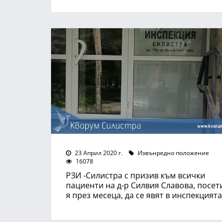
23 Април 2020 г.
Извънредно положение
16078
РЗИ -Силистра с призив към всички
пациенти на д-р Силвия Славова, посет
я през месеца, да се явят в инспекцията