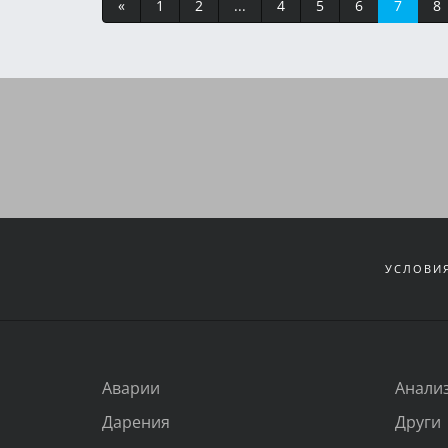
«
1
2
...
4
5
6
7
8
УСЛОВИЯ
Аварии
Анали
Дарения
Други