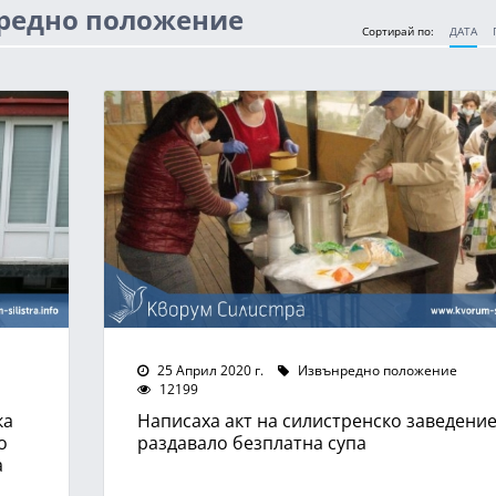
нредно положение
Сортирай по:
ДАТА
25 Април 2020 г.
Извънредно положение
12199
ка
Написаха акт на силистренско заведени
о
раздавало безплатна супа
а