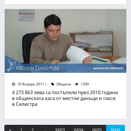
10 Януари 2011 г.
Община
1290
4 273 863 лева са постъпили през 2010 година
в общинската каса от местни данъци и такси
в Силистра
«
1
2
...
6603
6604
6605
6606