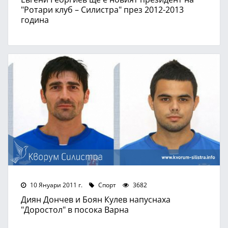
"Ротари клуб – Силистра" през 2012-2013
година
10 Януари 2011 г.
Спорт
3682
Диян Дончев и Боян Кулев напуснаха
"Доростол" в посока Варна