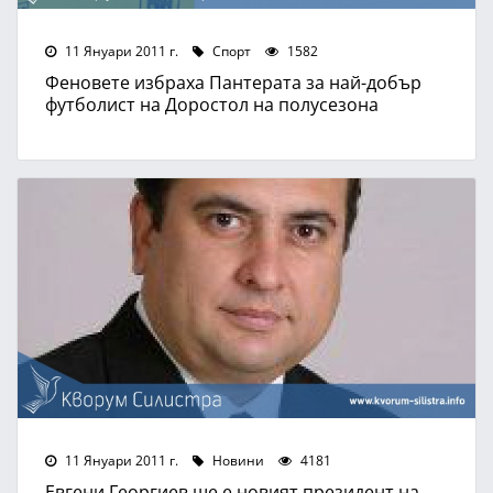
11 Януари 2011 г.
Спорт
1582
Феновете избраха Пантерата за най-добър
футболист на Доростол на полусезона
11 Януари 2011 г.
Новини
4181
Евгени Георгиев ще e новият президент на