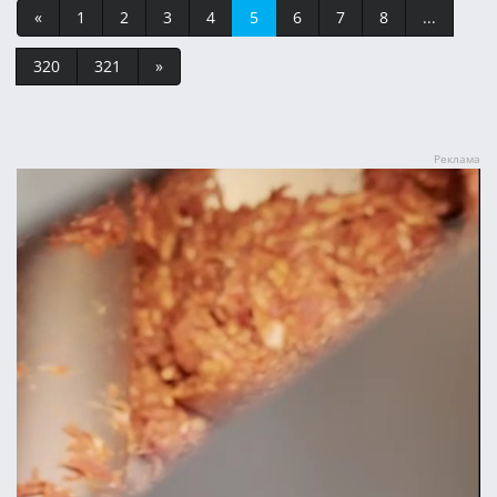
«
1
2
3
4
5
6
7
8
...
320
321
»