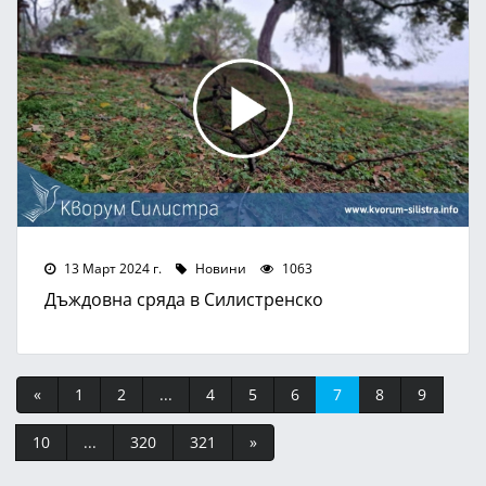
13 Март 2024 г.
Новини
1063
Дъждовна сряда в Силистренско
«
1
2
...
4
5
6
7
8
9
10
...
320
321
»