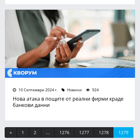
10 Септември 2024 г.
Новини
924
Нова атака в пощите от реални фирми краде
банкови данни
«
1
2
...
1276
1277
1278
1279