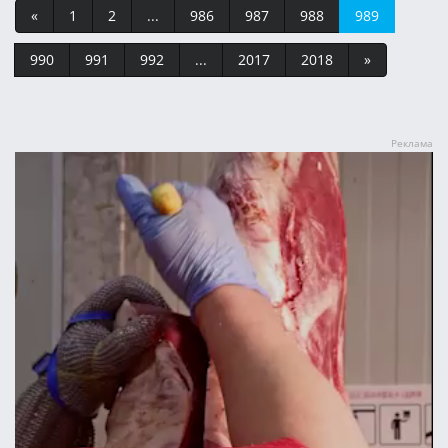
«
1
2
...
986
987
988
989
990
991
992
...
2017
2018
»