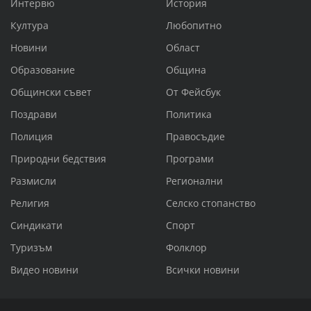
Интервю
История
Култура
Любопитно
Новини
Област
Образование
Община
Общински съвет
От Фейсбук
Поздрави
Политика
Полиция
Правосъдие
Природни бедствия
Програми
Размисли
Регионални
Религия
Селско стопанство
Синдикати
Спорт
Туризъм
Фолклор
Видео новини
Всички новини