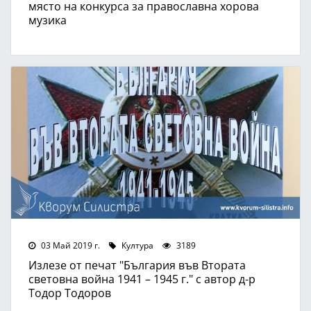
място на конкурса за православна хорова
музика
03 Май 2019 г.
Култура
3189
Излезе от печат "България във Втората
световна война 1941 – 1945 г." с автор д-р
Тодор Тодоров