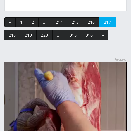
«
1
2
...
214
215
216
217
218
219
220
...
315
316
»