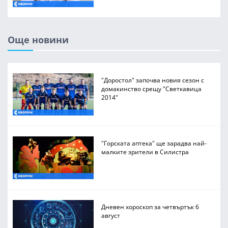
Още новини
"Доростол" започва новия сезон с
домакинство срещу "Светкавица
2014"
"Горската аптека" ще зарадва най-
малките зрители в Силистра
Дневен хороскоп за четвъртък 6
август