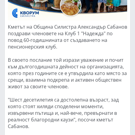
Кметът на Община Силистра Александър Сабанов
поздрави членовете на Клуб 1 "Надежда" по
повод 60-годишнината от създаването на
пенсионерския клуб.
В своето послание той изрази уважение и почит
към дългогодишната дейност на организацията,
която през годините се е утвърдила като място за
срещи, взаимна подкрепа и активен обществен
живот за своите членове.
"Шест десетилетия са достолепна възраст, зад
която стоят хиляди споделени моменти,
извървени пътища и, най-вече, превърнати в
реалност благородни каузи", посочи кметът
Сабанов.