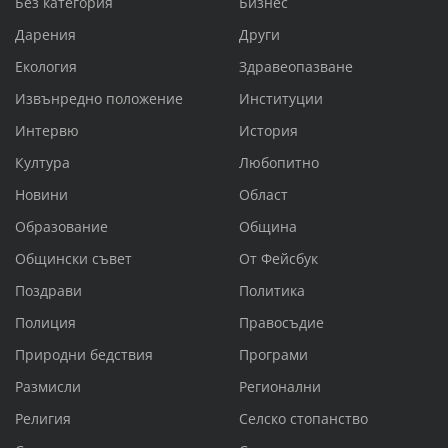
Без категория
Бизнес
Дарения
Други
Екология
Здравеопазване
Извънредно положение
Институции
Интервю
История
Култура
Любопитно
Новини
Област
Образование
Община
Общински съвет
От Фейсбук
Поздрави
Политика
Полиция
Правосъдие
Природни бедствия
Програми
Размисли
Регионални
Религия
Селско стопанство