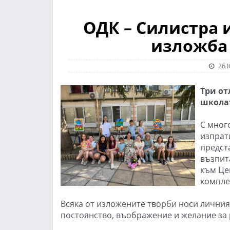
ОДК – Силистра 
изложба
26 
Три от
школат
С мног
изпрат
предст
възпит
към Це
компле
Всяка от изложените творби носи личния 
постоянство, въображение и желание за 