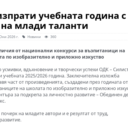
изпрати учебната година с
 на млади таланти
Юни 2026 г.
Новини
360
личия от национални конкурси за възпитаници на
а по изобразително и приложно изкуство
о усмивки, вдъхновение и творчески успехи ОДК – Силис
и учебната 2025/2026 година. Заключителна изложба
авя част от произведенията, създадени през годината от
аниците на школата по изобразително и приложно изку
нтъра за подкрепа за личностно развитие – Обединен д
кс.
почерк на младите автори и е резултат от труд,
развитие.