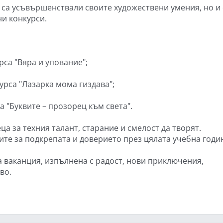
 са усъвършенствали своите художествени умения, но и 
и конкурси.
рса "Вяра и упование";
урса "Лазарка мома гиздава";
а "Буквите – прозорец към света".
а за техния талант, старание и смелост да творят.
ите за подкрепата и доверието през цялата учебна годи
 ваканция, изпълнена с радост, нови приключения,
во.