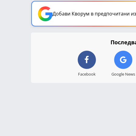
Добави Кворум в предпочитани из
Последва
Facebook
Google News