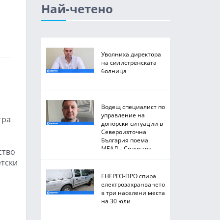
Най-четено
Уволниха директора
на силистренската
болница
Водещ специалист по
управление на
тра
донорски ситуации в
Североизточна
България поема
МБАЛ – Силистра
ство
етски
ЕНЕРГО-ПРО спира
електрозахранването
в три населени места
на 30 юли