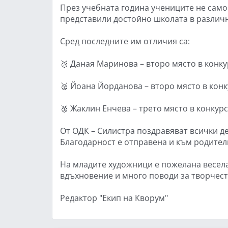
През учебната година учениците не само
представили достойно школата в различн
Сред последните им отличия са:
🥈 Даная Маринова – второ място в конку
🥈 Йоана Йорданова – второ място в конк
🥉 Жаклин Енчева – трето място в конкурс
От ОДК – Силистра поздравяват всички дец
Благодарност е отправена и към родител
На младите художници е пожелана весела
вдъхновение и много поводи за творчест
Редактор "Екип на Кворум"