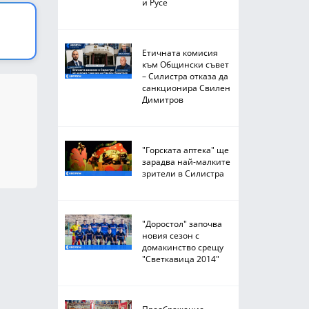
и Русе
Етичната комисия
към Общински съвет
– Силистра отказа да
санкционира Свилен
Димитров
"Горската аптека" ще
зарадва най-малките
зрители в Силистра
"Доростол" започва
новия сезон с
домакинство срещу
"Светкавица 2014"