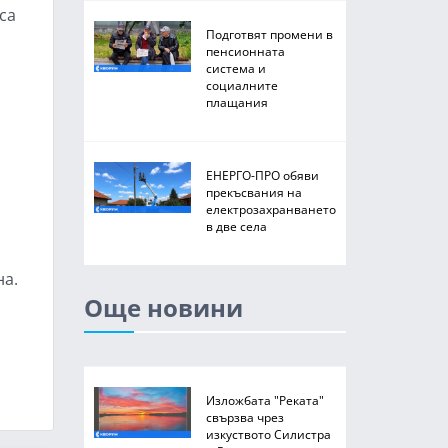
са
Подготвят промени в
пенсионната
система и
социалните
плащания
ЕНЕРГО-ПРО обяви
прекъсвания на
електрозахранването
в две села
на.
Още новини
Изложбата "Реката"
свързва чрез
изкуството Силистра