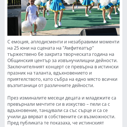
С емоция, аплодисменти и незабравими моменти
на 25 юни на сцената на "Амфитеатър"
тържествено бе закрита творческата година на
Общинския център за извънучилищни дейности.
Заключителният концерт се превърна в истински
празник на таланта, вдъхновението и
приятелството, като събра на едно място всички
възпитаници от различните дейности.
През изминалите месеци децата и младежите са
превърнали мечтите си в изкуство – пели са с
вдъхновение, танцували са със сърце и са се
учили да вярват в собствените си възможности.
Пред публиката те показаха, че истинският