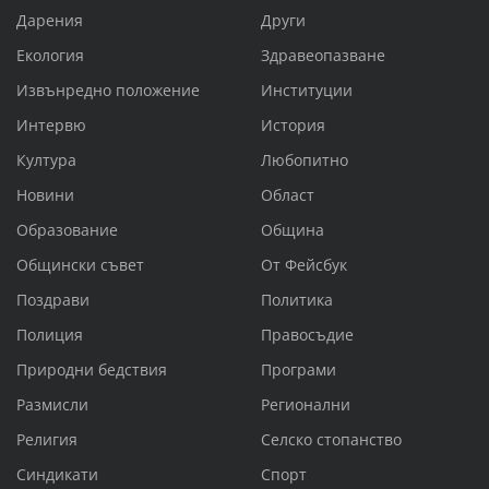
Дарения
Други
Екология
Здравеопазване
Извънредно положение
Институции
Интервю
История
Култура
Любопитно
Новини
Област
Образование
Община
Общински съвет
От Фейсбук
Поздрави
Политика
Полиция
Правосъдие
Природни бедствия
Програми
Размисли
Регионални
Религия
Селско стопанство
Синдикати
Спорт