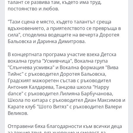
талант се развива там, където има труд,
постоянство и любов.
"Тази сцена е място, където талантът среща
вдъхновението, а приятелството се превръща в
сила", споделиха водещите на вечерта Доротея
Бальовска и Даринка Димитрова.
В концертната програма участие взеха Детска
вокална група "Усмивчица", Вокална група
"Слънчева усмивка" и Вокална формация "Вива
Тийнс" с ръководител Доротея Бальовска,
Градският мажоретен състав с ръководител
Антония Калдарева, Танцова школа "Happy
dance" с ръководител Лилияна Барбучанова,
Школа по китара с ръководител Диан Максимов и
Карате клуб "Шото Витяз" с ръководител Валери
Великов.
Отправени бяха благодарности към всички деца
за техния труд, вдъхновение и смелост да