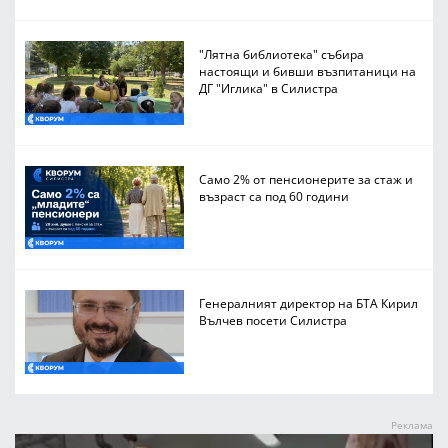
"Лятна библиотека" събира
настоящи и бивши възпитаници на
ДГ "Иглика" в Силистра
Само 2% от пенсионерите за стаж и
възраст са под 60 години
Генералният директор на БТА Кирил
Вълчев посети Силистра