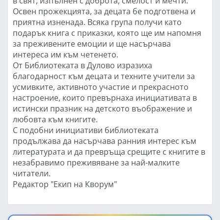
в свят, изпълнен с доброта, смелост и мечти.
Освен прожекцията, за децата бе подготвена и
приятна изненада. Всяка група получи като
подарък книга с приказки, която ще им напомня
за преживените емоции и ще насърчава
интереса им към четенето.
От Библиотеката в Дулово изразиха
благодарност към децата и техните учители за
усмивките, активното участие и прекрасното
настроение, които превърнаха инициативата в
истински празник на детското въображение и
любовта към книгите.
С подобни инициативи библиотеката
продължава да насърчава ранния интерес към
литературата и да превръща срещите с книгите в
незабравимо преживяване за най-малките
читатели.
Редактор "Екип на Кворум"