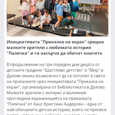
Инициативата "Приказка на екран" срещна
малките зрители с любимата история
"Палечка" и ги насърчи да обичат книгите
В продължение на три поредни дни децата от
детските градини "Щастливо детство" и "Мир" в
Дулово имаха възможност да се потопят в света
на приказките чрез инициативата "Приказка на
екран", организирана от Библиотеката в Дулово.
Малките зрители с интерес и вълнение
проследиха екранизацията на приказката
"Палечка" от Ханс Кристиан Андерсен – една от
най-обичаните детски истории, която ги пренесе