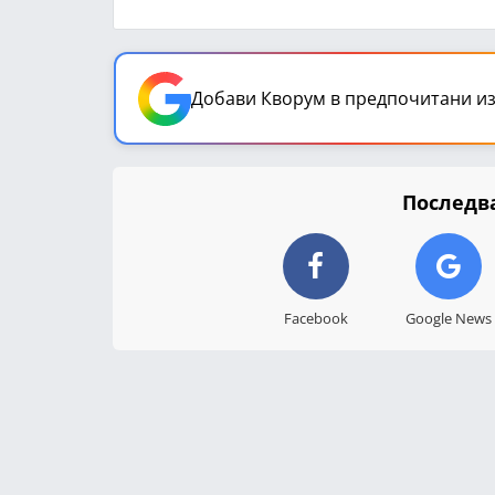
Добави Кворум в предпочитани из
Последва
Facebook
Google News