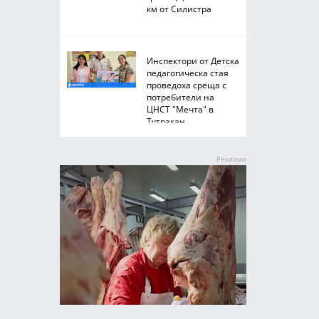
км от Силистра
Инспектори от Детска
педагогическа стая
проведоха среща с
потребители на
ЦНСТ "Мечта" в
Тутракан