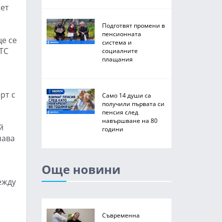
лет
Подготвят промени в
пенсионната
ще се
система и
ДТС
социалните
плащания
рт с
Само 14 души са
получили първата си
пенсия след
навършване на 80
й
години
чава
Още новини
ежду
Съвременна