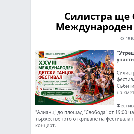
Силистра ще 
Международен 
19 Ю
"Утреш
участн
Силист
фестив
Събити
на кме
Фестив
"Алианц" до площад "Свобода" от 19:00 ча
тържественото откриване на фестивала н
концерт.