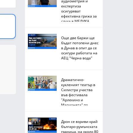
аудиометрия и
експертиза
осигуряват
ефективна грижа за
слуха в МЕДИКА
Още две баржи ще
бъдат потопени днес
в Дунав в опит да се
осигури работата на
АЕЦ "Черна вода"
Драматично-
кукленият театър в
Силистра участва
във фестивала
"Арлекино и
Марионета" по
Южното Черноморие
Дрон се взриви край
българо-румънската
граница, на около 80