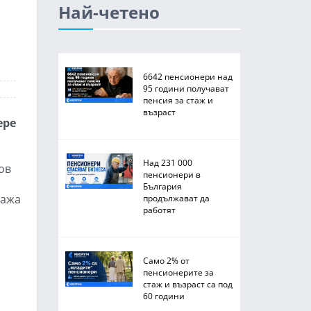
Най-четено
6642 пенсионери над
95 години получават
пенсия за стаж и
възраст
ере
Над 231 000
ов
пенсионери в
България
нажа
продължават да
работят
Само 2% от
пенсионерите за
стаж и възраст са под
60 години