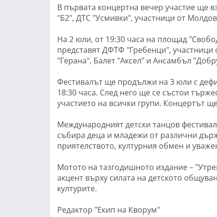
В първата концертна вечер участие ще в
"Б2", ДТС "Усмивки", участници от Молдов
На 2 юли, от 19:30 часа на площад "Свобо
представят ДФТФ "Гребенци", участници о
"Герана", Балет "Аксел" и Ансамбъл "Добр
Фестивалът ще продължи на 3 юли с дефи
18:30 часа. След него ще се състои търж
участието на всички групи. Концертът ще
Международният детски танцов фестивал 
събира деца и младежи от различни държ
приятелството, културния обмен и уваже
Мотото на тазгодишното издание – "Утре
акцент върху силата на детското общува
културите.
Редактор "Екип на Кворум"