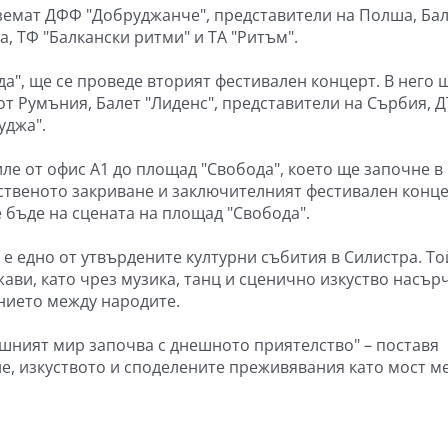
земат ДФФ "Добруджанче", представители на Полша, Ба
а, ТФ "Балкански ритми" и ТА "Ритъм".
да", ще се проведе вторият фестивален концерт. В него 
т Румъния, Балет "Лиденс", представители на Сърбия, 
уджа".
ле от офис А1 до площад "Свобода", което ще започне в
ественото закриване и заключителният фестивален конце
 бъде на сцената на площад "Свобода".
е едно от утвърдените културни събития в Силистра. То
ави, като чрез музика, танц и сценично изкуство насър
нието между народите.
шният мир започва с днешното приятелство" – поставя
не, изкуството и споделените преживявания като мост м