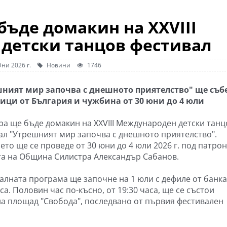
бъде домакин на XXVIII
детски танцов фестивал
ни 2026 г.
Новини
1746
ният мир започва с днешното приятелство" ще съб
ици от България и чужбина от 30 юни до 4 юли
ра ще бъде домакин на XXVIII Международен детски танц
ал "Утрешният мир започва с днешното приятелство".
ето ще се проведе от 30 юни до 4 юли 2026 г. под патро
та на Община Силистра Александър Сабанов.
алната програма ще започне на 1 юли с дефиле от банка
са. Половин час по-късно, от 19:30 часа, ще се състои
а площад "Свобода", последвано от първия фестивален