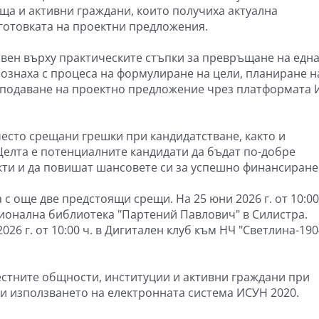
ища и активни граждани, които получиха актуална
готовката на проектни предложения.
вен върху практическите стъпки за превръщане на едн
познаха с процеса на формулиране на цели, планиране н
и подаване на проектно предложение чрез платформата
често срещани грешки при кандидатстване, както и
 Целта е потенциалните кандидати да бъдат по-добре
ти и да повишат шансовете си за успешно финансиране
още две предстоящи срещи. На 25 юни 2026 г. от 10:00
гионална библиотека "Партений Павлович" в Силистра.
26 г. от 10:00 ч. в Дигитален клуб към НЧ "Светлина-190
естните общности, институции и активни граждани при
и използването на електронната система ИСУН 2020.