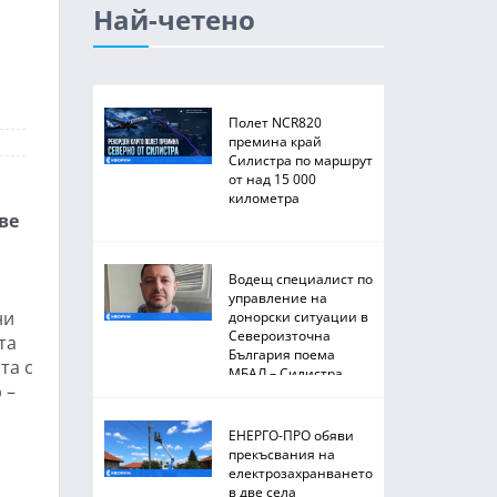
Най-четено
Полет NCR820
премина край
Силистра по маршрут
от над 15 000
километра
ве
Водещ специалист по
управление на
ни
донорски ситуации в
Североизточна
та
България поема
та с
МБАЛ – Силистра
 –
ЕНЕРГО-ПРО обяви
прекъсвания на
електрозахранването
в две села