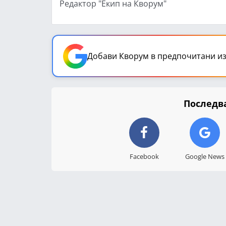
Редактор "Екип на Кворум"
Добави Кворум в предпочитани из
Последва
Facebook
Google News