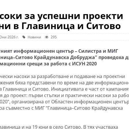
соки за успешни проекти
ни в Главиница и Ситово
Юни 2026 г.
Новини
295
тният информационен център – Силистра и МИГ
ница–Ситово Крайдунавска Добруджа" проведоха д
ационни срещи за работа с ИСУН 2020
чески насоки за разработване и подаване на проектни
жения бяха представени по време на две информацион
в Главиница и Ситово. Инициативата е част от кампания
я до проект: първи стъпки и практически насоки за рабо
020", организирана от Областен информационен център
ра съвместно с МИГ "Главиница–Ситово Крайдунавска
авиница и на 19 юни в село Ситово. В тях участваха