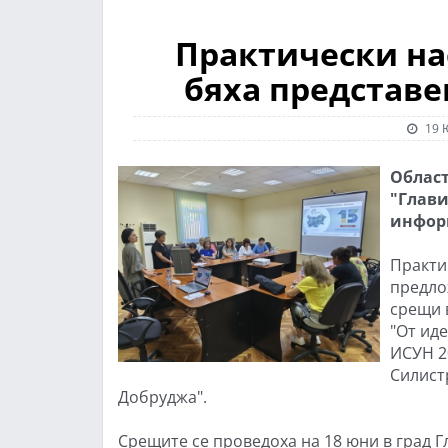
Практически на
бяха представе
19 
Облас
"Глави
информ
Практи
предло
срещи 
"От иде
ИСУН 2
Силист
Добруджа".
Срещите се проведоха на 18 юни в град Гл