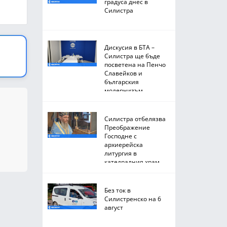
градуса днес в
Силистра
Дискусия в БТА –
Силистра ще бъде
посветена на Пенчо
Славейков и
българския
модернизъм
Силистра отбелязва
Преображение
Господне с
архиерейска
литургия в
катедралния храм
Без ток в
Силистренско на 6
август