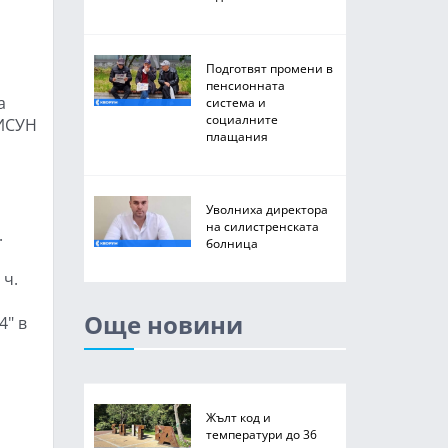
Подготвят промени в
а
пенсионната
а
система и
социалните
 ИСУН
плащания
Уволниха директора
на силистренската
.
болница
 ч.
Още новини
4" в
Жълт код и
температури до 36