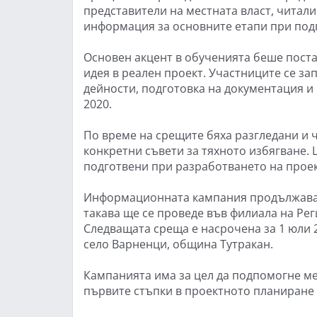
представители на местната власт, читал
информация за основните етапи при под
Основен акцент в обученията беше поста
идея в реален проект. Участниците се за
дейности, подготовка на документация 
2020.
По време на срещите бяха разгледани и 
конкретни съвети за тяхното избягване.
подготвени при разработването на проек
Информационната кампания продължава с 
такава ще се проведе във филиала на Ре
Следващата среща е насрочена за 1 юли 20
село Варненци, община Тутракан.
Кампанията има за цел да подпомогне м
първите стъпки в проектното планиране 