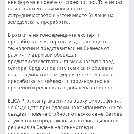
във форума е повече от спонсорство. То е израз
на ангажимент към иновациите,
сътрудничеството и устойчивото бъдеще на
земеделската преработка.
В рамките на конференцията експерти,
преработватели, търговци, доставчици на
технологии и представители на бизнеса от
различни държави обсъждат
предизвикателствата и възможностите пред
сектора. Сред основните теми са глобалната
пазарна динамика, модерните технологии за
преработка, устойчивото производство на
протеини и решенията с добавена стойност.
ELICA Processing акцентира върху философията,
че бъдещето принадлежи на компаниите, които
създават повече стойност от всяко семе. Затова
дружеството продължава да развива цялостни
решения за белене на слънчоглед и
производство на ядка, преработка на