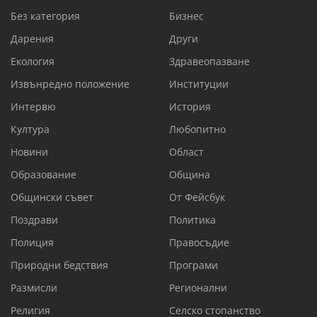
Без категория
Бизнес
Дарения
Други
Екология
Здравеопазване
Извънредно положение
Институции
Интервю
История
Култура
Любопитно
Новини
Област
Образование
Община
Общински съвет
От Фейсбук
Поздрави
Политика
Полиция
Правосъдие
Природни бедствия
Програми
Размисли
Регионални
Религия
Селско стопанство