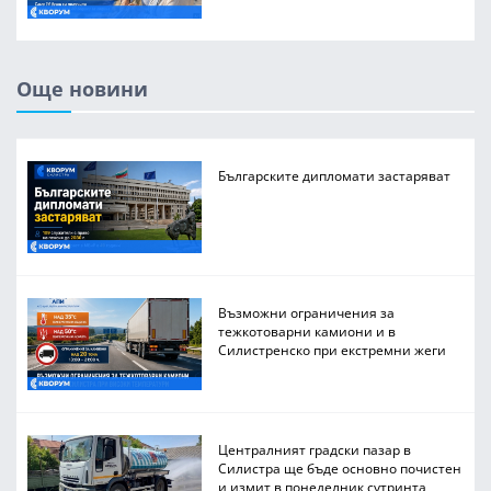
Още новини
Българските дипломати застаряват
Възможни ограничения за
тежкотоварни камиони и в
Силистренско при екстремни жеги
Централният градски пазар в
Силистра ще бъде основно почистен
и измит в понеделник сутринта