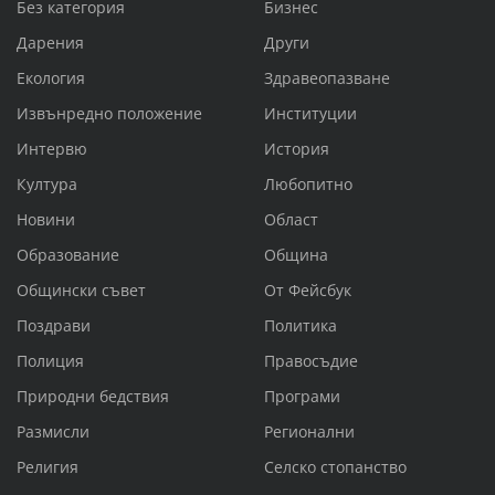
Без категория
Бизнес
Дарения
Други
Екология
Здравеопазване
Извънредно положение
Институции
Интервю
История
Култура
Любопитно
Новини
Област
Образование
Община
Общински съвет
От Фейсбук
Поздрави
Политика
Полиция
Правосъдие
Природни бедствия
Програми
Размисли
Регионални
Религия
Селско стопанство