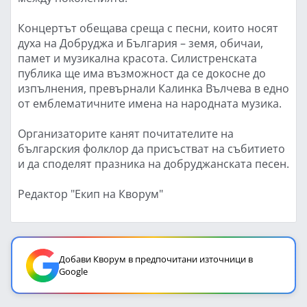
Концертът обещава среща с песни, които носят
духа на Добруджа и България – земя, обичаи,
памет и музикална красота. Силистренската
публика ще има възможност да се докосне до
изпълнения, превърнали Калинка Вълчева в едно
от емблематичните имена на народната музика.
Организаторите канят почитателите на
българския фолклор да присъстват на събитието
и да споделят празника на добруджанската песен.
Редактор "Екип на Кворум"
Добави Кворум в предпочитани източници в
Google