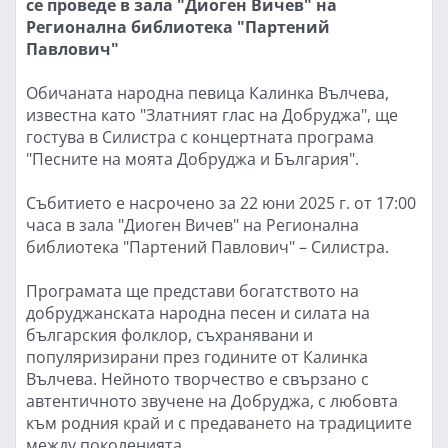
се проведе в зала "Диоген Вичев" на
Регионална библиотека "Партений
Павлович"
Обичаната народна певица Калинка Вълчева,
известна като "Златният глас на Добруджа", ще
гостува в Силистра с концертната програма
"Песните на моята Добруджа и България".
Събитието е насрочено за 22 юни 2025 г. от 17:00
часа в зала "Диоген Вичев" на Регионална
библиотека "Партений Павлович" – Силистра.
Програмата ще представи богатството на
добруджанската народна песен и силата на
българския фолклор, съхранявани и
популяризирани през годините от Калинка
Вълчева. Нейното творчество е свързано с
автентичното звучене на Добруджа, с любовта
към родния край и с предаването на традициите
между поколенията.