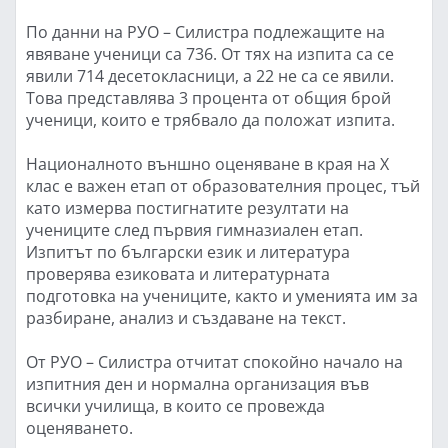
По данни на РУО – Силистра подлежащите на
явяване ученици са 736. От тях на изпита са се
явили 714 десетокласници, а 22 не са се явили.
Това представлява 3 процента от общия брой
ученици, които е трябвало да положат изпита.
Националното външно оценяване в края на X
клас е важен етап от образователния процес, тъй
като измерва постигнатите резултати на
учениците след първия гимназиален етап.
Изпитът по български език и литература
проверява езиковата и литературната
подготовка на учениците, както и уменията им за
разбиране, анализ и създаване на текст.
От РУО – Силистра отчитат спокойно начало на
изпитния ден и нормална организация във
всички училища, в които се провежда
оценяването.