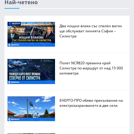
Най-четено
Два нощни влака със спален вагон
ще обслужват линията София –
Силистра
Полет NCR820 премина край
Силистра по маршрут от над 15 000
километра
ЕНЕРГО-ПРО обяви прекъсвания на
електрозахранването в две села