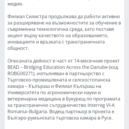
медии.
Филиал Силистра продължава да работи активно
за разширяване на възможностите за обучение в
съвременна технологична среда, като поставя
акцент върху качеството на образованието,
иновациите и връзката с трансграничната
общност.
Описаната дейност е част от 14-месечния проект
BEAD – Bridging Education Across the Danube (код
ROBG00271), изпълняван в партньорство с
Търговско-промишлената и селскостопанска
камара – Кълъраш и Филиал Кълъраш на
Университета по агрономически науки и
ветеринарна медицина в Букурещ по програмата
за трансгранично сътрудничество Interreg VI-A
Romania–Bulgaria. Водещ партньор в проекта е
Българо-румънската търговска камара в Русе.