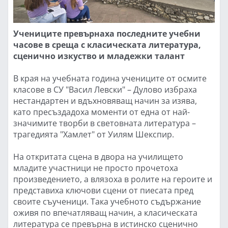
Учениците превърнаха последните учебни
часове в среща с класическата литература,
сценично изкуство и младежки талант
В края на учебната година учениците от осмите
класове в СУ "Васил Левски" – Дулово избраха
нестандартен и вдъхновяващ начин за изява,
като пресъздадоха моменти от една от най-
значимите творби в световната литература –
трагедията "Хамлет" от Уилям Шекспир.
На откритата сцена в двора на училището
младите участници не просто прочетоха
произведението, а влязоха в ролите на героите и
представиха ключови сцени от пиесата пред
своите съученици. Така учебното съдържание
оживя по впечатляващ начин, а класическата
литература се превърна в истинско сценично