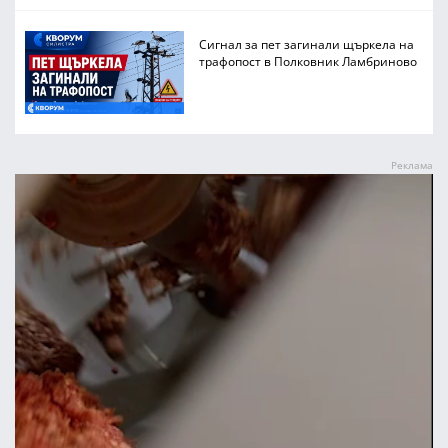
Сигнал за пет загинали щъркела на
трафопост в Полковник Ламбриново