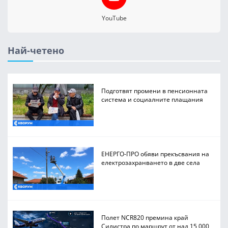
YouTube
Най-четено
Подготвят промени в пенсионната
система и социалните плащания
ЕНЕРГО-ПРО обяви прекъсвания на
електрозахранването в две села
Полет NCR820 премина край
Силистра по маршрут от над 15 000