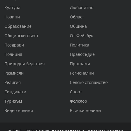
Култура
Любопитно
Новини
Област
Образование
Община
Общински съвет
От Фейсбук
Поздрави
Политика
Полиция
Правосъдие
Природни бедствия
Програми
Размисли
Регионални
Религия
Селско стопанство
Синдикати
Спорт
Туризъм
Фолклор
Видео новини
Всички новини