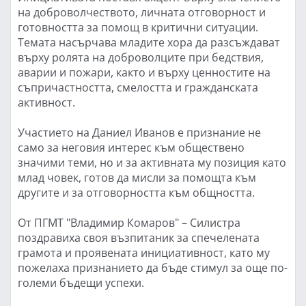
на доброволчеството, личната отговорност и
готовността за помощ в критични ситуации.
Темата насърчава младите хора да разсъждават
върху ролята на доброволците при бедствия,
аварии и пожари, както и върху ценностите на
съпричастността, смелостта и гражданската
активност.
Участието на Даниел Иванов е признание не
само за неговия интерес към обществено
значими теми, но и за активната му позиция като
млад човек, готов да мисли за помощта към
другите и за отговорността към общността.
От ПГМТ "Владимир Комаров" – Силистра
поздравиха своя възпитаник за спечелената
грамота и проявената инициативност, като му
пожелаха признанието да бъде стимул за още по-
големи бъдещи успехи.