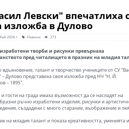
асил Левски" впечатлиха 
а изложба в Дулово
Май 2026 г.
Новини
273
изработени творби и рисунки превърнаха
анството пред читалището в празник на младия та
о вдъхновение, талант и творчество учениците от СУ "Ва
 – Дулово представиха своя изложба пред НЧ "Н. Й.
в – 1895".
 и гости на града имаха възможност да се насладят на
бразни ръчно изработени изделия, рисунки и артистич
едения, създадени с много старание, въображение и лю
ик на младия талант и показа креативността, уменията 