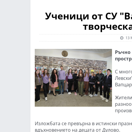
Ученици от СУ "В
творческ
13 
Ръчно 
простр
С мног
Левски"
Вапцаро
Жители
разноо
произв
Изложбата се превърна в истински празн
вдъхновението на децата от Дулово.