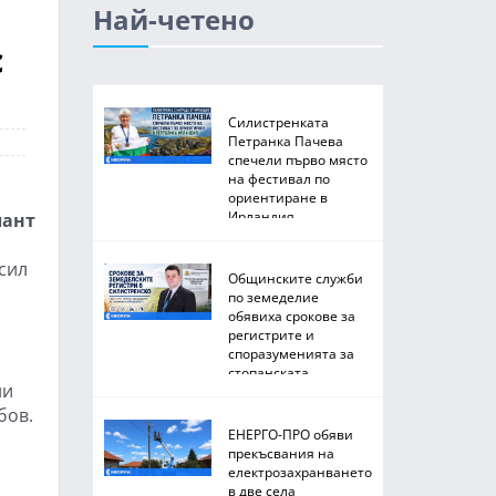
Най-четено
с
Силистренката
Петранка Пачева
спечели първо място
на фестивал по
ориентиране в
Ирландия
лант
сил
Общинските служби
по земеделие
обявиха срокове за
регистрите и
споразуменията за
стопанската
ни
2026/2027 година
бов.
ЕНЕРГО-ПРО обяви
прекъсвания на
и
електрозахранването
в две села