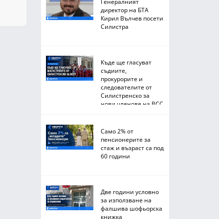
Генералният
директор на БТА
Кирил Вълчев посети
Силистра
Къде ще гласуват
съдиите,
прокурорите и
следователите от
Силистренско за
нови членове на ВСС
Само 2% от
пенсионерите за
стаж и възраст са под
60 години
Две години условно
за използване на
фалшива шофьорска
книжка