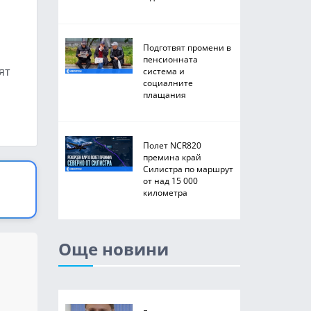
Подготвят промени в
пенсионната
ят
система и
социалните
плащания
Полет NCR820
премина край
Силистра по маршрут
от над 15 000
километра
Още новини