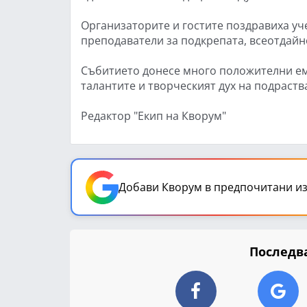
Организаторите и гостите поздравиха уч
преподаватели за подкрепата, всеотдайн
Събитието донесе много положителни ем
талантите и творческият дух на подраств
Редактор "Екип на Кворум"
Добави Кворум в предпочитани из
Последва