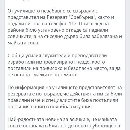
От училището незабавно се свързали с
представител на Резерват "Сребърна", както и
подали сигнал на телефон 112. При оглед на
района било установено откъде са паднали
совичките, а на съседно дърво била забелязана и
майката сова.
С общи усилия служители и преподаватели
изработили импровизирано гнездо, което
поставили на по-високо и безопасно място, за да
не останат малките на земята.
По информация на училището представителят на
резервата е потвърдил, че действията им са били
правилни и че и специалистите биха постъпили
по същия начин в подобна ситуация.
Най-радостната новина за всички е, че майката
сова е останала в близост до новото убежище на