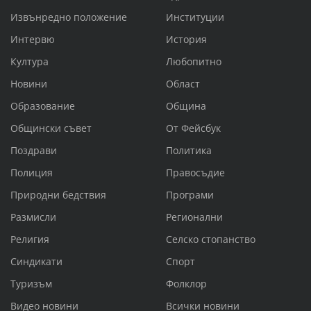
Извънредно положение
Институции
Интервю
История
Култура
Любопитно
Новини
Област
Образование
Община
Общински съвет
От Фейсбук
Поздрави
Политика
Полиция
Правосъдие
Природни бедствия
Програми
Размисли
Регионални
Религия
Селско стопанство
Синдикати
Спорт
Туризъм
Фолклор
Видео новини
Всички новини