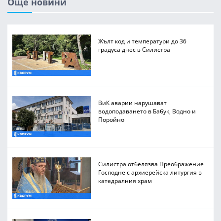
Още новини
Жълт код и температури до 36
градуса днес в Силистра
ВиК аварии нарушават
водоподаването в Бабук, Водно и
Поройно
Силистра отбелязва Преображение
Господне с архиерейска литургия в
катедралния храм