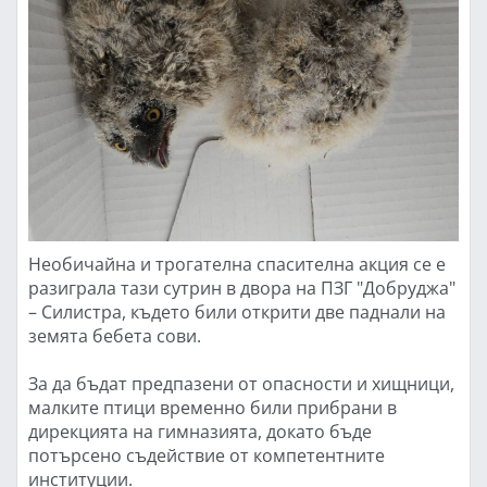
Необичайна и трогателна спасителна акция се е
разиграла тази сутрин в двора на ПЗГ "Добруджа"
– Силистра, където били открити две паднали на
земята бебета сови.
За да бъдат предпазени от опасности и хищници,
малките птици временно били прибрани в
дирекцията на гимназията, докато бъде
потърсено съдействие от компетентните
институции.