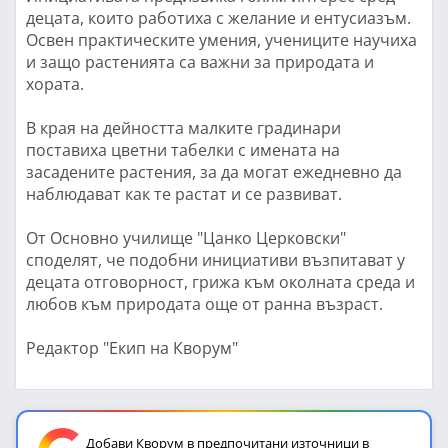
децата, които работиха с желание и ентусиазъм.
Освен практическите умения, учениците научиха
и защо растенията са важни за природата и
хората.
В края на дейността малките градинари
поставиха цветни табелки с имената на
засадените растения, за да могат ежедневно да
наблюдават как те растат и се развиват.
От Основно училище "Цанко Церковски"
споделят, че подобни инициативи възпитават у
децата отговорност, грижа към околната среда и
любов към природата още от ранна възраст.
Редактор "Екип на Кворум"
Добави Кворум в предпочитани източници в