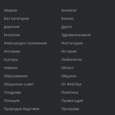
Аварии
Анализи
Без категория
Бизнес
Дарения
Други
Екология
Здравеопазване
Извънредно положение
Институции
Интервю
История
Култура
Любопитно
Новини
Област
Образование
Община
Общински съвет
От Фейсбук
Поздрави
Политика
Полиция
Правосъдие
Природни бедствия
Програми