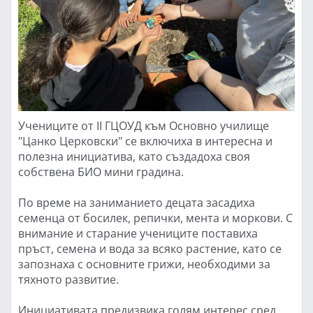
Учениците от II ГЦОУД към Основно училище
"Цанко Церковски" се включиха в интересна и
полезна инициатива, като създадоха своя
собствена БИО мини градина.
По време на заниманието децата засадиха
семенца от босилек, репички, мента и моркови. С
внимание и старание учениците поставиха
пръст, семена и вода за всяко растение, като се
запознаха с основните грижи, необходими за
тяхното развитие.
Инициативата предизвика голям интерес сред