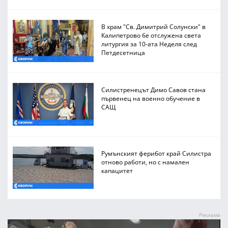
В храм "Св. Димитрий Солунски" в
Калипетрово бе отслужена света
литургия за 10-ата Неделя след
Петдесетница
Силистренецът Димо Савов стана
първенец на военно обучение в
САЩ
Румънският ферибот край Силистра
отново работи, но с намален
капацитет