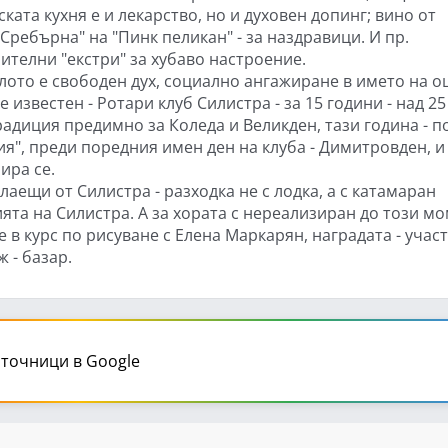
ката кухня е и лекарство, но и духовен допинг; вино от
Сребърна" на "Пинк пеликан" - за наздравици. И пр.
ителни "екстри" за хубаво настроение.
лото е свободен дух, социално ангажиране в името на о
известен - Ротари клуб Силистра - за 15 години - над 25
адиция предимно за Коледа и Великден, тази година - п
я", преди поредния имен ден на клуба - Димитровден, и
ира се.
елаещи от Силистра - разходка не с лодка, а с катамаран
ята на Силистра. А за хората с нереализиран до този м
 в курс по рисуване с Елена Маркарян, наградата - учас
 - базар.
точници в Google