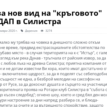
за нов вид на "кръговото"
ДАП в Силистра
мври 2020 г.
Дарения
3274
малко му трябва на човека в днешното сложно откъм
не време, предвид екстрасоциалните обстоятелства по
хубаво място - в случая територията на к-с "Истър", с га
зглед към река Дунав - тръгнала от райския извор, за да
 с любов лъка на древна Силистра; приятна компания от
и и не дотам известни Ви хора, които имат достатъчно о
 - включително щедрост, за да я поделят със себеподобн
 всъщност не една, а безброй мелодии на саксофон на
 от Русе, за да докоснат душата и сърцето на участници
ворителната проява на Ротари клуб Силистра в "събота 
о късен следобед"; огнено шоу, което и сред бял ден мо
ури настроение за дни напред; разбира се, и блюда-
литети за очите и за вътрешното спокойствие, защото