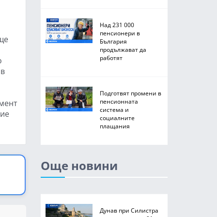
Над 231 000
пенсионери в
ще
България
продължават да
работят
о
 в
Подготвят промени в
пенсионната
омент
система и
тие
социалните
плащания
Още новини
Дунав при Силистра