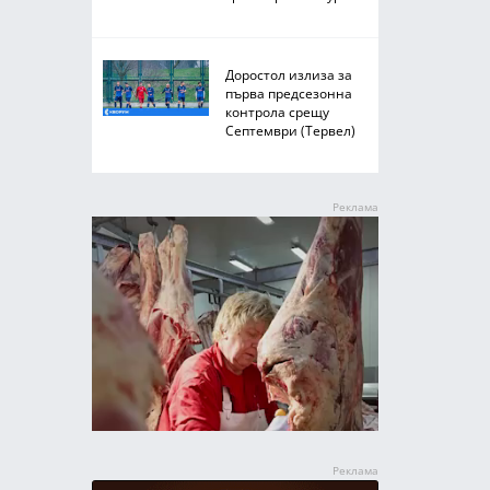
Доростол излиза за
първа предсезонна
контрола срещу
Септември (Тервел)