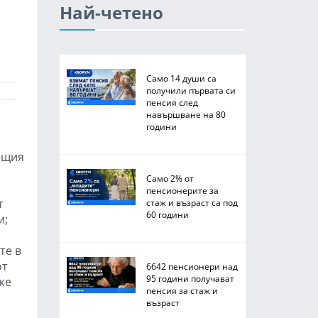
Най-четено
Само 14 души са
получили първата си
пенсия след
навършване на 80
години
лещия
Само 2% от
пенсионерите за
т
стаж и възраст са под
60 години
и;
те в
от
6642 пенсионери над
95 години получават
же
пенсия за стаж и
възраст