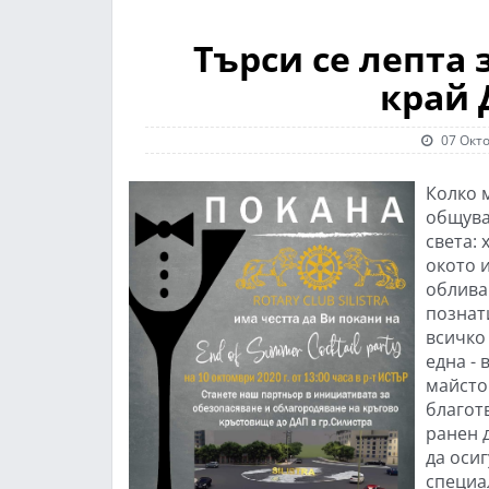
Търси се лепта 
край 
07 Окто
Колко 
общува
света: 
окото и
облива
познат
всичко
една -
майстор
благот
ранен д
да осиг
специа