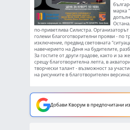
българс
марка "
допълн
Остана
по-приветлива Силистра. Организаторът е 
големи благоготворителни прояви - по тр
изключение, предвид световната "ситуаци
навечерието на Деня на будителите, разб
За гостите от други градове, както и за ж
срещу благотворителна лепта, в акватори
творчески талант - възможност за участие
на рисунките в благотворителен версинаж
Добави Кворум в предпочитани из