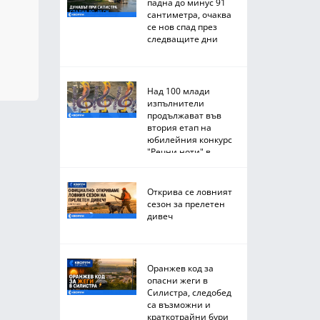
падна до минус 91
сантиметра, очаква
се нов спад през
следващите дни
Над 100 млади
изпълнители
продължават във
втория етап на
юбилейния конкурс
"Речни ноти" в
Тутракан
Открива се ловният
сезон за прелетен
дивеч
Оранжев код за
опасни жеги в
Силистра, следобед
са възможни и
краткотрайни бури