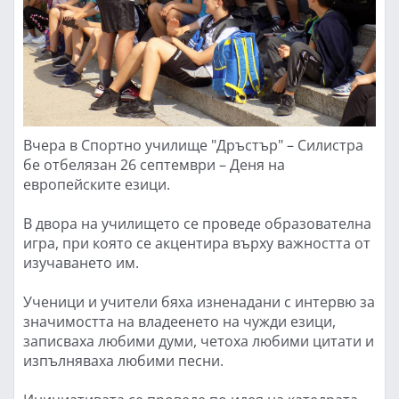
Вчера в Спортно училище "Дръстър" – Силистра
бе отбелязан 26 септември – Деня на
европейските езици.
В двора на училището се проведе образователна
игра, при която се акцентира върху важността от
изучаването им.
Ученици и учители бяха изненадани с интервю за
значимостта на владеенето на чужди езици,
записваха любими думи, четоха любими цитати и
изпълняваха любими песни.