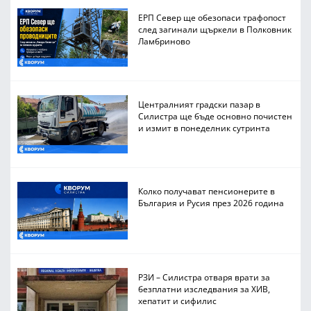
ЕРП Север ще обезопаси трафопост
след загинали щъркели в Полковник
Ламбриново
Централният градски пазар в
Силистра ще бъде основно почистен
и измит в понеделник сутринта
Колко получават пенсионерите в
България и Русия през 2026 година
РЗИ – Силистра отваря врати за
безплатни изследвания за ХИВ,
хепатит и сифилис