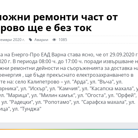
ложни ремонти част от
рово ще е без ток
ември 2020 г.
Аварии
1085
а на Енерго-Про ЕАД Варна става ясно, че от 29.09.2020 г
020 г. В периода 08:00 ч. до 17:00 ч. поради извършване 
жни ремонтни дейности на съоръженията за доставка н
оенергия , ще бъде прекъснато електрозахранването в
е на: село Калипетрово – ул. "Арда", ул. "Въча", ул.
рника", ул. "Искър", ул. "Камчия", ул. "Касапска махала", у
ул. "Марица", ул. "Милин камък", ул. "Огоста", ул. "Орфей", 
 ул. "Радецки", ул. "Ропотамо", ул. "Сарафска махала", ул.
ца", ул. "Тунджа"