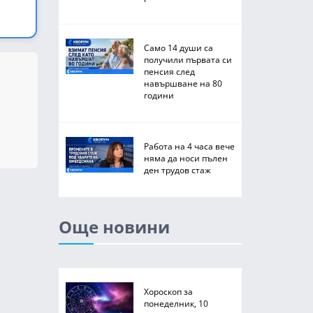
Само 14 души са
получили първата си
пенсия след
навършване на 80
години
Работа на 4 часа вече
няма да носи пълен
ден трудов стаж
Още новини
Хороскоп за
понеделник, 10