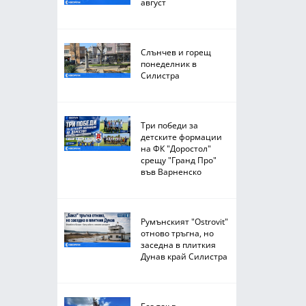
август
Слънчев и горещ
понеделник в
Силистра
Три победи за
детските формации
на ФК "Доростол"
срещу "Гранд Про"
във Варненско
Румънският "Ostrovit"
отново тръгна, но
заседна в плиткия
Дунав край Силистра