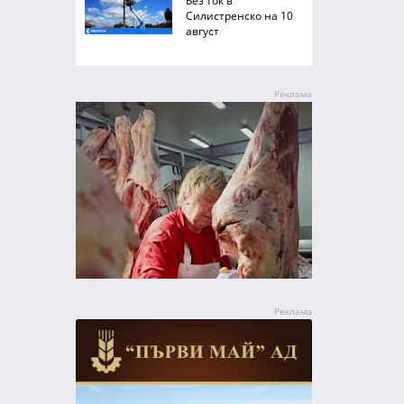
Без ток в
Силистренско на 10
август