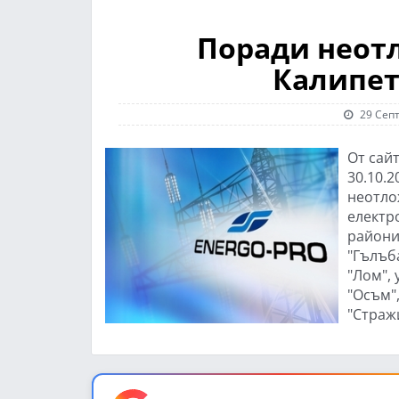
Поради неот
Калипет
29 Септ
От сайт
30.10.2
неотло
електр
районит
"Гълъба
"Лом", 
"Осъм",
"Стражи