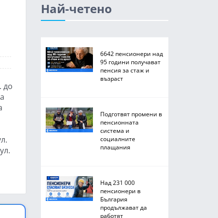
Най-четено
6642 пенсионери над
95 години получават
пенсия за стаж и
възраст
. до
на
а
Подготвят промени в
пенсионната
система и
л.
социалните
плащания
ул.
Над 231 000
пенсионери в
България
продължават да
работят