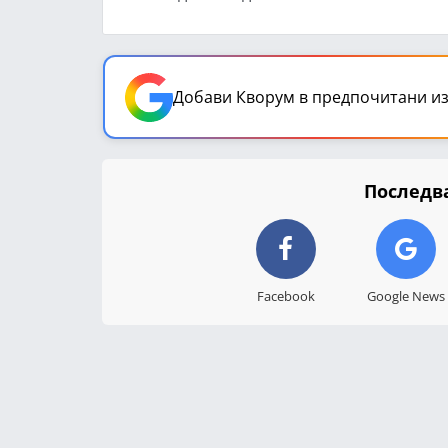
Добави Кворум в предпочитани из
Последва
Facebook
Google News