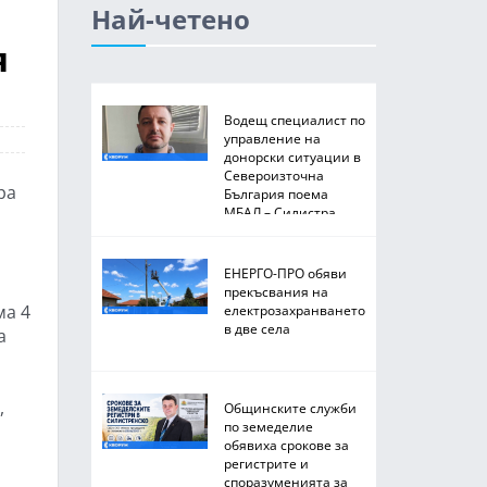
Най-четено
я
Водещ специалист по
управление на
донорски ситуации в
Североизточна
ра
България поема
МБАЛ – Силистра
ЕНЕРГО-ПРО обяви
прекъсвания на
ма 4
електрозахранването
в две села
а
,
Общинските служби
по земеделие
обявиха срокове за
регистрите и
споразуменията за