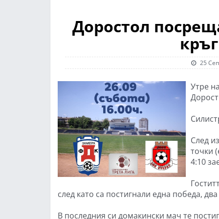
Доростол посреща
кръг
25 Сеп
Утре на
Доросто
Силист
След и
точки (
4:10 з
Гоститт
след като са постигнали една победа, два
В последния си домакински мач те пости