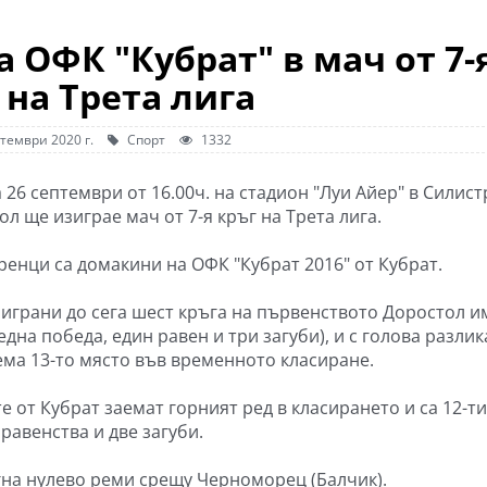
 ОФК "Кубрат" в мач от 7-
 на Трета лига
тември 2020 г.
Спорт
1332
 26 септември от 16.00ч. на стадион "Луи Айер" в Силист
л ще изиграе мач от 7-я кръг на Трета лига.
ренци са домакини на ОФК "Кубрат 2016" от Кубрат.
зиграни до сега шест кръга на първенството Доростол и
една победа, един равен и три загуби), и с голова разлик
аема 13-то място във временното класиране.
е от Кубрат заемат горният ред в класирането и са 12-ти
 равенства и две загуби.
гна нулево реми срещу Черноморец (Балчик).