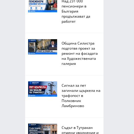
Над 231 000
пенсионери в
България
продължават да
работят
Община Силистра
подготвя проект за
ремонт на фасадата
на Художествената
галерия
Сигнал за пет
загинали щъркела на
трафопост в
Полковник
Ламбриново
Съдът в Тутракан
отмени уволнение и