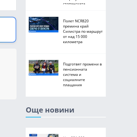
стопанската
2026/2027 година
Полет NCR820
премина край
Силистра по маршрут
от над 15 000
километра
Подготвят промени в
пенсионната
система и
социалните
плащания
Още новини