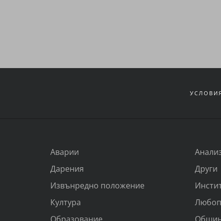
УСЛОВИЯ
Аварии
Анали
Дарения
Други
Извънредно положение
Инсти
Култура
Любоп
Образование
Общи