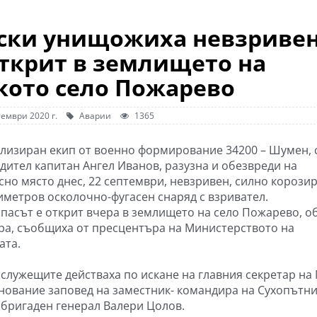
ски унищожиха невзриве
открит в землището на
кото село Пожарево
ември 2020 г.
Аварии
1365
лизиран екип от военно формирование 34200 – Шумен, 
дител капитан Ангел Иванов, разузна и обезвреди на
сно място днес, 22 септември, невзривен, силно корозир
иметров осколочно-фугасен снаряд с взривател.
пасът е открит вчера в землището на село Пожарево, о
ра, съобщиха от пресцентъра на Министерството на
ата.
служещите действаха по искане на главния секретар на
снование заповед на заместник- командира на Сухопътн
 бригаден генерал Валери Цолов.