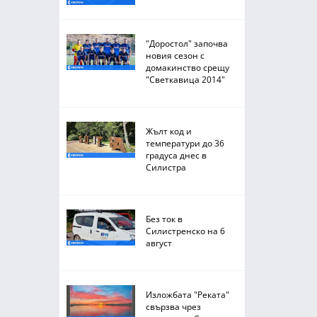
"Доростол" започва
новия сезон с
домакинство срещу
"Светкавица 2014"
Жълт код и
температури до 36
градуса днес в
Силистра
Без ток в
Силистренско на 6
август
Изложбата "Реката"
свързва чрез