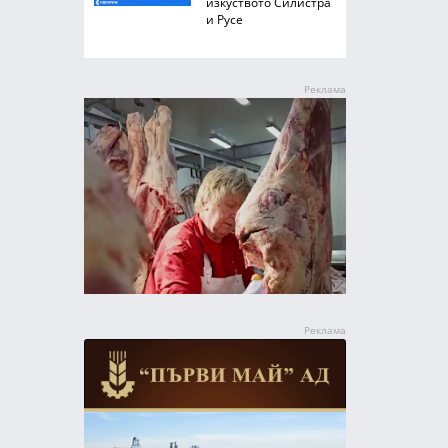
изкуството Силистра
и Русе