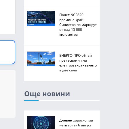
Полет NCR820
премина край
Силистра по маршрут
от над 15 000
километра
ЕНЕРГО-ПРО обяви
прекъсвания на
електрозахранването
в две села
Още новини
Дневен хороскоп за
четвъртък 6 август