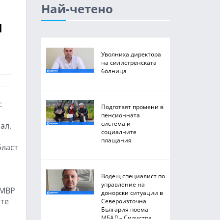
Най-четено
н
Уволниха директора
на силистренската
болница
с
Подготвят промени в
пенсионната
система и
ал,
социалните
плащания
бласт
Водещ специалист по
управление на
 МВР
донорски ситуации в
ите
Североизточна
България поема
МБАЛ – Силистра