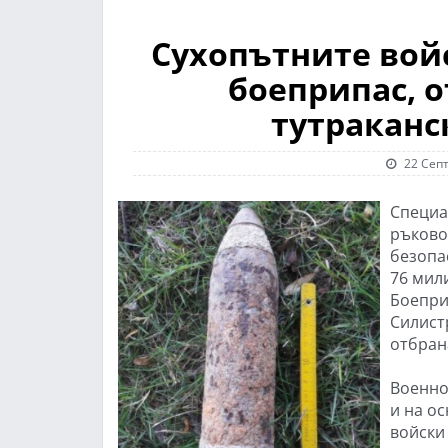
Сухопътните вой
боеприпас, 
тутраканс
22 Септ
Специа
ръково
безопа
76 мил
Боепри
Силист
отбран
Военно
и на о
войски