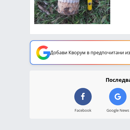
Добави Кворум в предпочитани из
Последва
Facebook
Google News