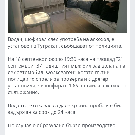
Водач, шофирал след употреба на алкохол, е
установен в Тутракан, съобщават от полицията.
На 18 септември около 19:30 часа на площад "21
септември" 37-годишният мъж бил зад волана на
лек автомобил "Фолксваген", когато пътни
полицаи го спрели за проверка и с дрегер
установили, че шофира с 1.66 промила алкохолно
съдържание.
Водачът е отказал да даде кръвна проба и е бил
задържан за срок до 24 часа.
По случая е образувано бързо производство.