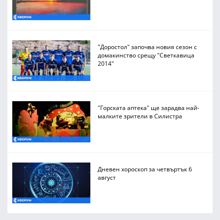
"Доростол" започва новия сезон с
домакинство срещу "Светкавица
2014"
"Горската аптека" ще зарадва най-
малките зрители в Силистра
Дневен хороскоп за четвъртък 6
август