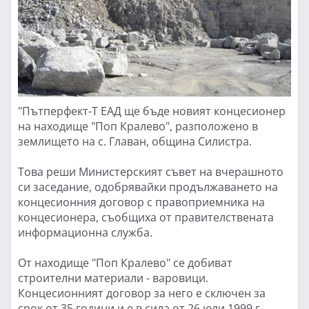
"Пътперфект-Т ЕАД ще бъде новият концесионер
на находище "Поп Кралево", разположено в
землището на с. Главан, община Силистра.
Това реши Министерският съвет на вчерашното
си заседание, одобрявайки продължаването на
концесионния договор с правоприемника на
концесионера, съобщиха от правителствената
информационна служба.
От находище "Поп Кралево" се добиват
строителни материали - варовици.
Концесионният договор за него е сключен за
срок от 35 години и е в сила от 26 юли 1999 г.