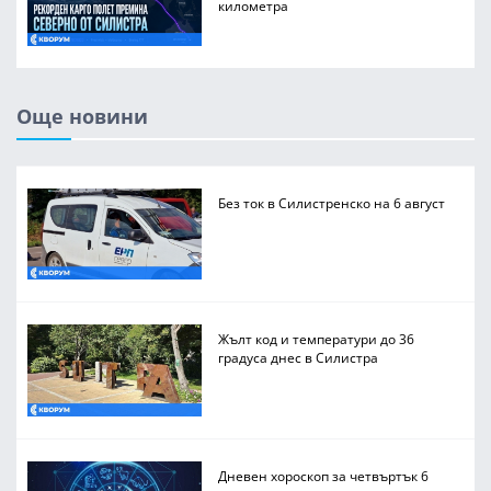
километра
Още новини
Без ток в Силистренско на 6 август
Жълт код и температури до 36
градуса днес в Силистра
Дневен хороскоп за четвъртък 6