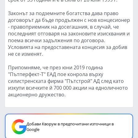
Законът за подземните богатства дава право
договорът да бъде продължен с нов концесионер
- правоприемник на досегашния, в случай, че
последният отговаря на законовите изисквания и
поема всички задължения по договора.
Условията на предоставената концесия за добив
не се изменят.
Припомняме, че през юни 2019 година
"Пътперфект-Т" ЕАД пое конрола върху
силистренската фирма "Пътстрой" АД след като
изкупи всичките й 700 000 акции на едноличното
акционерно дружество.
Добави Кворум в предпочитани източници в
Google