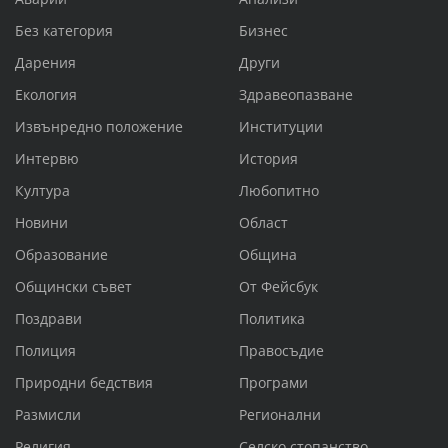
Без категория
Бизнес
Дарения
Други
Екология
Здравеопазване
Извънредно положение
Институции
Интервю
История
Култура
Любопитно
Новини
Област
Образование
Община
Общински съвет
От Фейсбук
Поздрави
Политика
Полиция
Правосъдие
Природни бедствия
Програми
Размисли
Регионални
Религия
Селско стопанство