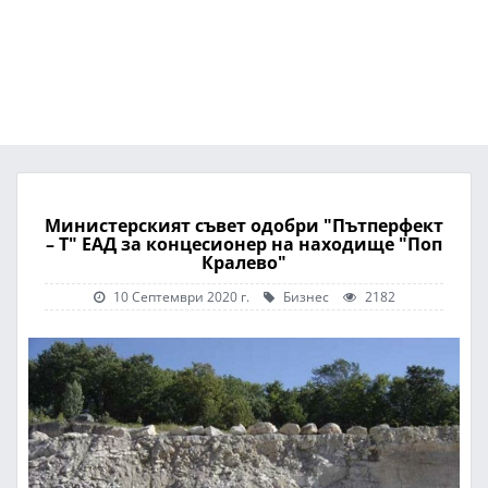
Министерският съвет одобри "Пътперфект
– Т" ЕАД за концесионер на находище "Поп
Кралево"
10 Септември 2020 г.
Бизнес
2182