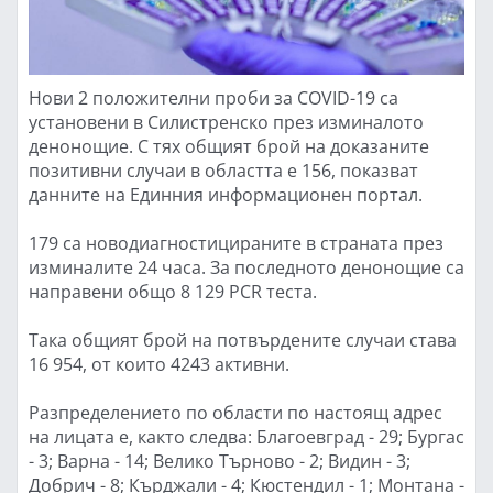
Нови 2 положителни проби за COVID-19 са
установени в Силистренско през изминалото
денонощие. С тях общият брой на доказаните
позитивни случаи в областта е 156, показват
данните на Единния информационен портал.
179 са новодиагностицираните в страната през
изминалите 24 часа. За последното денонощие са
направени общо 8 129 PCR теста.
Така общият брой на потвърдените случаи става
16 954, от които 4243 активни.
Разпределението по области по настоящ адрес
на лицата е, както следва: Благоевград - 29; Бургас
- 3; Варна - 14; Велико Търново - 2; Видин - 3;
Добрич - 8; Кърджали - 4; Кюстендил - 1; Монтана -