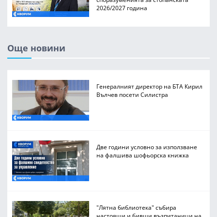
2026/2027 година
Още новини
Генералният директор на БТА Кирил
Вълчев посети Силистра
Две години условно за използване
на фалшива шофьорска книжка
"Лятна библиотека" събира
настоящи и бивши възпитаници на