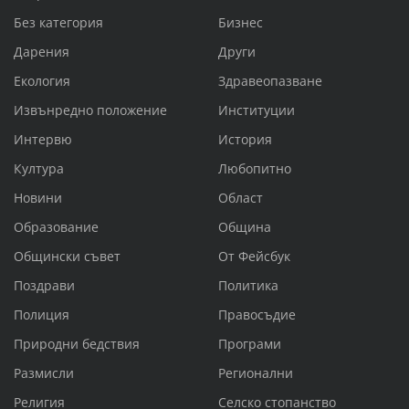
Без категория
Бизнес
Дарения
Други
Екология
Здравеопазване
Извънредно положение
Институции
Интервю
История
Култура
Любопитно
Новини
Област
Образование
Община
Общински съвет
От Фейсбук
Поздрави
Политика
Полиция
Правосъдие
Природни бедствия
Програми
Размисли
Регионални
Религия
Селско стопанство