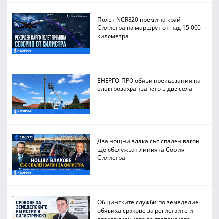
Полет NCR820 премина край
Силистра по маршрут от над 15 000
километра
ЕНЕРГО-ПРО обяви прекъсвания на
електрозахранването в две села
Два нощни влака със спален вагон
ще обслужват линията София –
Силистра
Общинските служби по земеделие
обявиха срокове за регистрите и
споразуменията за стопанската