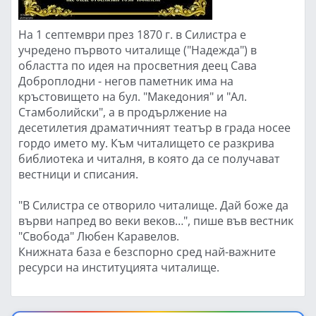
На 1 септември през 1870 г. в Силистра е
учредено първото читалище ("Надежда") в
областта по идея на просветния деец Сава
Доброплодни - негов паметник има на
кръстовището на бул. "Македония" и "Ал.
Стамболийски", а в продърлжение на
десетилетия драматичният театър в града носее
гордо името му. Към читалището се разкрива
библиотека и читалня, в която да се получават
вестници и списания.
"В Силистра се отворило читалище. Дай боже да
върви напред во веки веков…", пише във вестник
"Свобода" Любен Каравелов.
Книжната база е безспорно сред най-важните
ресурси на институцията читалище.