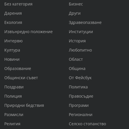
Без категория
Бизнес
Дарения
Други
Екология
Здравеопазване
Извънредно положение
Институции
Интервю
История
Култура
Любопитно
Новини
Област
Образование
Община
Общински съвет
От Фейсбук
Поздрави
Политика
Полиция
Правосъдие
Природни бедствия
Програми
Размисли
Регионални
Религия
Селско стопанство