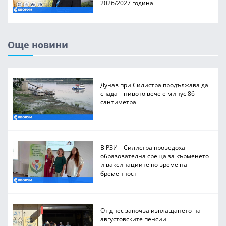
2026/2027 година
Още новини
Дунав при Силистра продължава да
спада – нивото вече е минус 86
сантиметра
В РЗИ – Силистра проведоха
образователна среща за кърменето
и ваксинациите по време на
бременност
От днес започва изплащането на
августовските пенсии