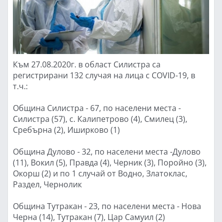
Към 27.08.2020г. в област Силистра са
регистрирани 132 случая на лица с COVID-19, в
т.ч.:
Община Силистра - 67, по населени места -
Силистра (57), с. Калипетрово (4), Смилец (3),
Сребърна (2), Иширково (1)
Община Дулово - 32, по населени места -Дулово
(11), Вокил (5), Правда (4), Черник (3), Поройно (3),
Окорш (2) и по 1 случай от Водно, Златоклас,
Раздел, Чернолик
Община Тутракан - 23, по населени места - Нова
Черна (14), Тутракан (7), Цар Самуил (2)