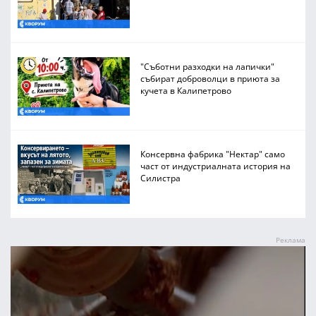
"Съботни разходки на лапички"
събират доброволци в приюта за
кучета в Калипетрово
Консервна фабрика "Нектар" само
част от индустриалната история на
Силистра