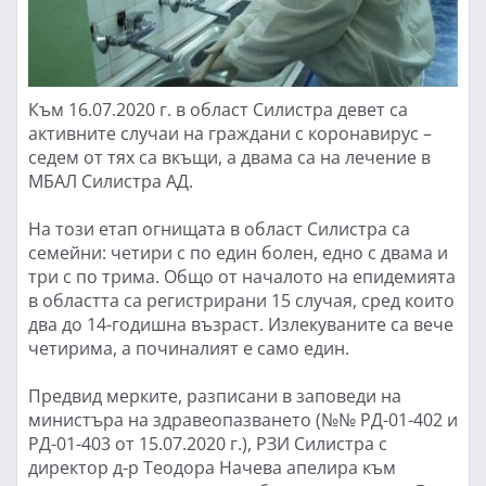
Към 16.07.2020 г. в област Силистра девет са
активните случаи на граждани с коронавирус –
седем от тях са вкъщи, а двама са на лечение в
МБАЛ Силистра АД.
На този етап огнищата в област Силистра са
семейни: четири с по един болен, едно с двама и
три с по трима. Общо от началото на епидемията
в областта са регистрирани 15 случая, сред които
два до 14-годишна възраст. Излекуваните са вече
четирима, а починалият е само един.
Предвид мерките, разписани в заповеди на
министъра на здравеопазването (№№ РД-01-402 и
РД-01-403 от 15.07.2020 г.), РЗИ Силистра с
директор д-р Теодора Начева апелира към