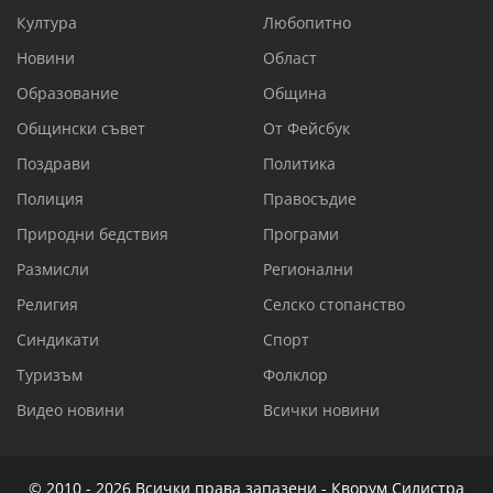
Култура
Любопитно
Новини
Област
Образование
Община
Общински съвет
От Фейсбук
Поздрави
Политика
Полиция
Правосъдие
Природни бедствия
Програми
Размисли
Регионални
Религия
Селско стопанство
Синдикати
Спорт
Туризъм
Фолклор
Видео новини
Всички новини
© 2010 - 2026 Всички права запазени - Кворум Силистра