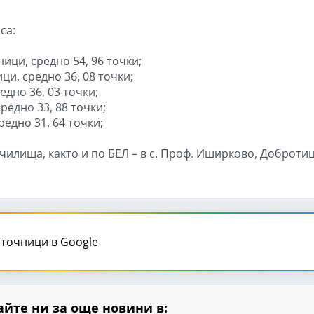
са:
ници, средно 54, 96 точки;
ици, средно 36, 08 точки;
едно 36, 03 точки;
редно 33, 88 точки;
редно 31, 64 точки;
училища, както и по БЕЛ – в с. Проф. Иширково, Добротиц
точници в Google
йте ни за още новини в: