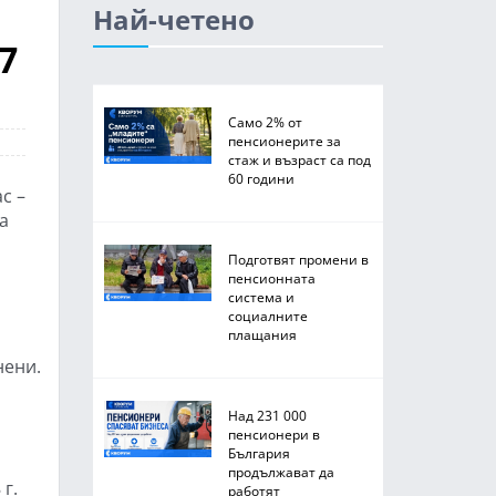
Най-четено
7
Само 2% от
пенсионерите за
стаж и възраст са под
60 години
с –
а
Подготвят промени в
пенсионната
система и
социалните
плащания
нени.
Над 231 000
пенсионери в
България
продължават да
г.
работят