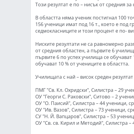
Този резултат е по – нисък от средния за ст
В областта няма ученик постигнал 100 то
156 ученици имат под 16 т., което е под гр
седмокласниците и този процент е по- вис
Ниските резултати не са равномерно разп
от средния областен, а първите 6 училища
първите 6 по успех училища се обучават 1
обучават 10 % от учениците в областта.
Училищата с най – висок среден резултат 
ПМГ "Св. Кл. Охридски", Силистра – 29 уче
ОУ "Георги С. Раковски", Ситово – 2 учени
ОУ "О. Паисий", Силистра – 44 ученици, ср
ОУ "Ив. Вазов", Силистра – 73 ученици, ср
СУ "Н. Й. Вапцаров", Силистра – 53 учениц
ОУ "Св. св. Кирил и Методий", Силистра – 