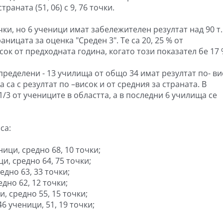
раната (51, 06) с 9, 76 точки.
чки, но 6 ученици имат забележителен резултат над 90 т.
аницата за оценка "Среден 3". Те са 20, 25 % от
ок от предходната година, когато този показател бе 17 
ределени - 13 училища от общо 34 имат резултат по- ви
 са с резултат по –висок и от средния за страната. В
/3 от учениците в областта, а в последни 6 училища се
са:
ници, средно 68, 10 точки;
ци, средно 64, 75 точки;
едно 63, 33 точки;
едно 62, 12 точки;
и, средно 55, 15 точки;
46 ученици, 51, 19 точки;