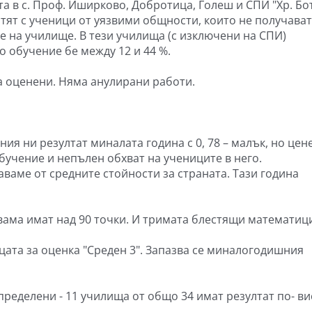
та в с. Проф. Иширково, Добротица, Голеш и СПИ "Хр. Бот
отят с ученици от уязвими общности, които не получават
 на училище. В тези училища (с изключени на СПИ)
 обучение бе между 12 и 44 %.
ха оценени. Няма анулирани работи.
ния ни резултат миналата година с 0, 78 – малък, но цен
бучение и непълен обхват на учениците в него.
ваме от средните стойности за страната. Тази година
двама имат над 90 точки. И тримата блестящи математиц
ицата за оценка "Среден 3". Запазва се миналогодишния
ределени - 11 училища от общо 34 имат резултат по- ви