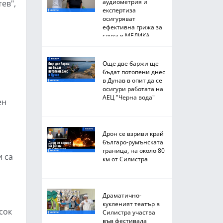
аудиометрия и
ев",
експертиза
осигуряват
ефективна грижа за
слуха в МЕДИКА
Още две баржи ще
бъдат потопени днес
в Дунав в опит да се
осигури работата на
АЕЦ "Черна вода"
ен
Дрон се взриви край
българо-румънската
граница, на около 80
и са
км от Силистра
Драматично-
кукленият театър в
сок
Силистра участва
във фестивала