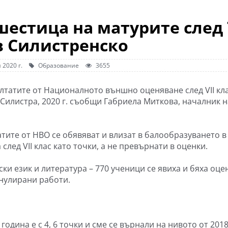
шестица на матурите след 
в Силистренско
 2020 г.
Образование
3655
ултатите от Националното външно оценяване след VІІ кла
 Силистра, 2020 г. съобщи Габриела Миткова, началник н
атите от НВО се обявяват и влизат в балообразуването в
след VІІ клас като точки, а не превърнати в оценки.
ки език и литература – 770 ученици се явиха и бяха оце
нулирани работи.
дина е с 4, 6 точки и сме се върнали на нивото от 2018 