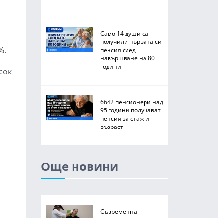
Само 14 души са
получили първата си
%.
пенсия след
навършване на 80
години
сок
6642 пенсионери над
95 години получават
пенсия за стаж и
възраст
Още новини
Съвременна