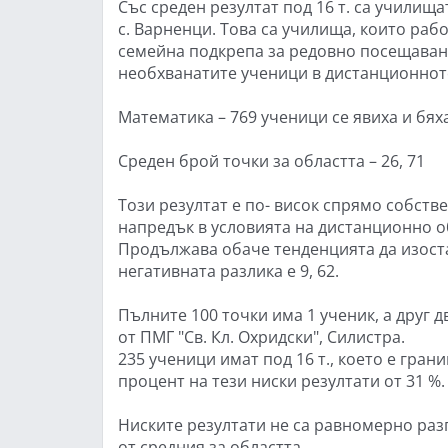
Със среден резултат под 16 т. са училища
с. Варненци. Това са училища, които раб
семейна подкрепа за редовно посещаване
необхванатите ученици в дистанционното
Математика – 769 ученици се явиха и бя
Среден брой точки за областта – 26, 71
Този резултат е по- висок спрямо собстве
напредък в условията на дистанционно о
Продължава обаче тенденцията да изоста
негативната разлика е 9, 62.
Пълните 100 точки има 1 ученик, а друг 
от ПМГ "Св. Кл. Охридски", Силистра.
235 ученици имат под 16 т., което е гран
процент на тези ниски резултати от 31 %.
Ниските резултати не са равномерно разп
от средния за областта.