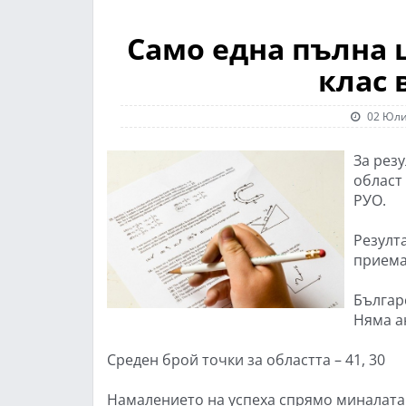
Само една пълна 
клас 
02 Юли
За рез
област
РУО.
Резулт
приема 
Българс
Няма а
Среден брой точки за областта – 41, 30
Намалението на успеха спрямо миналата го