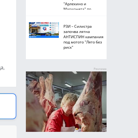
"Арлекино и
Марионета" по
Южното Черноморие
РЗИ – Силистра
започва лятна
АНТИСПИН кампания
под мотото "Лято без
риск"
а,