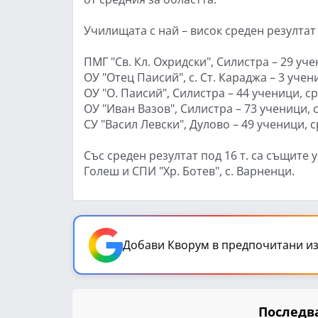
Училищата с най – висок среден резултат 
ПМГ "Св. Кл. Охридски", Силистра – 29 уче
ОУ "Отец Паисий", с. Ст. Караджа – 3 учен
ОУ "О. Паисий", Силистра – 44 ученици, ср
ОУ "Иван Вазов", Силистра – 73 ученици, с
СУ "Васил Левски", Дулово – 49 ученици, с
Със среден резултат под 16 т. са същите 
Голеш и СПИ "Хр. Ботев", с. Варненци.
Добави Кворум в предпочитани из
Последва