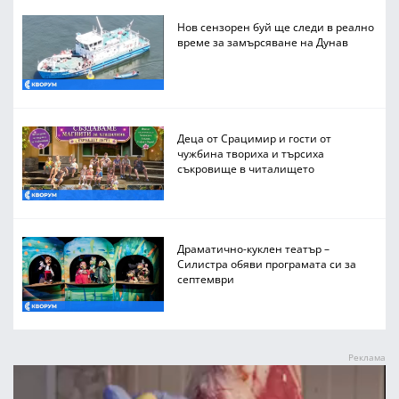
Нов сензорен буй ще следи в реално
време за замърсяване на Дунав
Деца от Срацимир и гости от
чужбина твориха и търсиха
съкровище в читалището
Драматично-куклен театър –
Силистра обяви програмата си за
септември