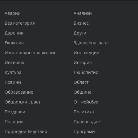
Аварии
Анализи
Без категория
Бизнес
Дарения
Други
Екология
Здравеопазване
Извънредно положение
Институции
Интервю
История
Култура
Любопитно
Новини
Област
Образование
Община
Общински съвет
От Фейсбук
Поздрави
Политика
Полиция
Правосъдие
Природни бедствия
Програми