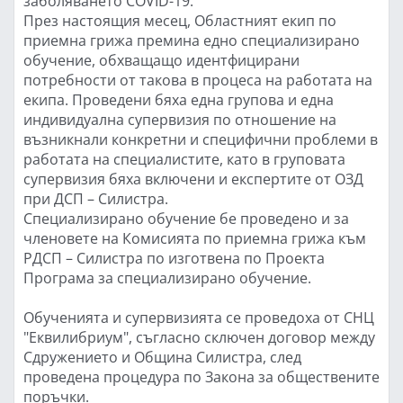
заболяването COVID-19.
През настоящия месец, Областният екип по
приемна грижа премина едно специализирано
обучение, обхващащо идентфицирани
потребности от такова в процеса на работата на
екипа. Проведени бяха една групова и една
индивидуална супервизия по отношение на
възникнали конкретни и специфични проблеми в
работата на специалистите, като в груповата
супервизия бяха включени и експертите от ОЗД
при ДСП – Силистра.
Специализирано обучение бе проведено и за
членовете на Комисията по приемна грижа към
РДСП – Силистра по изготвена по Проекта
Програма за специализирано обучение.
Обученията и супервизията се проведоха от СНЦ
"Еквилибриум", съгласно сключен договор между
Сдружението и Община Силистра, след
проведена процедура по Закона за обществените
поръчки.