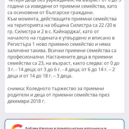
години са изведени от приемни семейства, като
са осиновени от български граждани.
Към момента, действащите приемни семейства
на територията на община Силистра са 22 /20 в
гр. Силистра и 2 в с. Кайнарджа/, като от
началото на годината е утвърдено и вписано в
Регистъра 1 ново приемно семейство и няма
заличени такива. Всички приемни семейства са
професионални. Настанените деца в приемни
семейства са 23, на възраст, както следва: от 0 до
3 г. - 14 деца; от 3 до 6 г. - 4 деца; от 6 до 14 г. – 2
деца и от 14 до 18 г. – 3 деца.
снимка: Коледното тържество за приемни
родители и деца от приемни семейства през
декември 2018 г.
Добави Кворум в предпочитани източници в