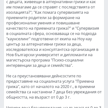
с децата, живеещи в алтернативни грижи и как
им помагаме да се справят с последствията от
изолацията?"; "Как помага супервизията на
приемните родители за формиране на
професионални умения и повишаване
качеството на приемната грижа?" и "Супервизия
в социалната сфера, основаваща се на подхода
"каунселинг" подготвени от екипа на Ноу-хау
център за алтернативни грижи за деца,
изследователска и консултантска организация в
Нов български университет и дипломанти на
магистърска програма "Психо-социални
интервенции за деца и семейства".
Не са преустановявани дейнсостите по
предоставяне на социалната услуга "Приемна
грижа", като от началото на 2020 г., в приемни
семейства са настанени 7 деца без увреждания от
общността, на възраст от 0 до 3 г.
Четири деца без увреждания, на възраст от 0 до 3