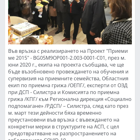
Във връзка с реализирането на Проект "Приеми
ме 2015" - BG05M9OP001-2.003-0001-C01, през м.
юни 2020 г., екипа на проекта съобщава, че ще
бъде възобновено провеждането на обучения и
супервизия на приемните семейства, Областния
екип по приемна грижа /ОЕПГ/, експерти от ОЗД
при ДСП - Силистра и Комисията по приемна
грижа /КПГ/ към Регионална дирекция «Социално
подпомагане» /РДСП/ – Силистра, след като през
м. март тези дейности бяха временно
преустановени във връзка с въвеждането на
конкретни мерки в структурите на АСП, с цел
предотвратяване на разпространението на