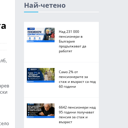
Най-четено
та
Над 231 000
пенсионери в
България
продължават да
работят
лб,
Само 2% от
пенсионерите за
стаж и възраст са под
арев
60 години
йски
6642 пенсионери над
95 години получават
пенсия за стаж и
възраст
село