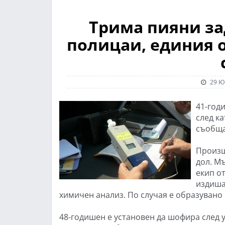
Трима пияни з
полицаи, единия о
29 Ю
41-год
след ка
съобща
Произш
дол. М
екип о
издишан
химичен анализ. По случая е образувано
48-годишен е установен да шофира след у