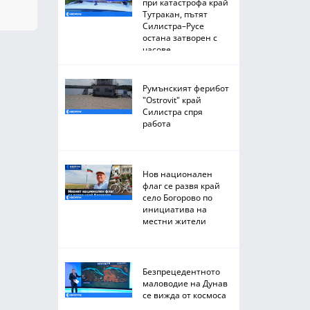
при катастрофа край
Тутракан, пътят
Силистра–Русе
остана затворен с
часове
Румънският ферибот
"Ostrovit" край
Силистра спря
работа
Нов национален
флаг се развя край
село Богорово по
инициатива на
местни жители
Безпрецедентното
маловодие на Дунав
се вижда от космоса