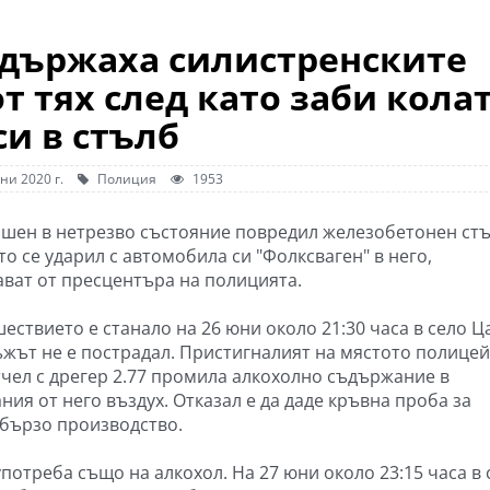
адържаха силистренските
т тях след като заби кола
си в стълб
ни 2020 г.
Полиция
1953
ишен в нетрезво състояние повредил железобетонен стъ
то се ударил с автомобила си "Фолксваген" в него,
ват от пресцентъра на полицията.
ествието е станало на 26 юни около 21:30 часа в село Ц
ъжът не е пострадал. Пристигналият на мястото полице
тчел с дрегер 2.77 промила алкохолно съдържание в
ия от него въздух. Отказал е да даде кръвна проба за
 бързо производство.
потреба също на алкохол. На 27 юни около 23:15 часа в 