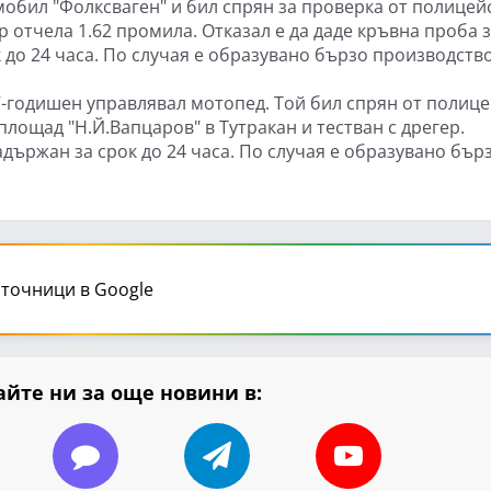
мобил "Фолксваген" и бил спрян за проверка от полицей
р отчела 1.62 промила. Отказал е да даде кръвна проба 
 до 24 часа. По случая е образувано бързо производство
-годишен управлявал мотопед. Той бил спрян от полиц
площад "Н.Й.Вапцаров" в Тутракан и тестван с дрегер.
адържан за срок до 24 часа. По случая е образувано бър
точници в Google
йте ни за още новини в: