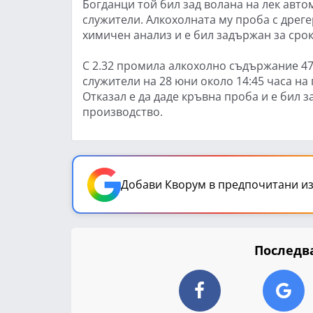
Богданци той бил зад волана на лек авто
служители. Алкохолната му проба с дреге
химичен анализ и е бил задържан за срок
С 2.32 промила алкохолно съдържание 47
служители на 28 юни около 14:45 часа на 
Отказал е да даде кръвна проба и е бил з
производство.
Добави Кворум в предпочитани из
Последва