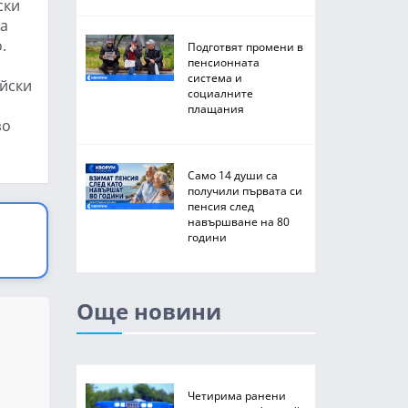
ски
за
.
Подготвят промени в
пенсионната
система и
ейски
социалните
плащания
зо
Само 14 души са
получили първата си
пенсия след
навършване на 80
години
Още новини
Четирима ранени