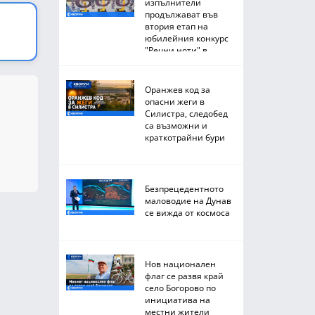
изпълнители
продължават във
втория етап на
юбилейния конкурс
"Речни ноти" в
Тутракан
Оранжев код за
опасни жеги в
Силистра, следобед
са възможни и
краткотрайни бури
Безпрецедентното
маловодие на Дунав
се вижда от космоса
Нов национален
флаг се развя край
село Богорово по
инициатива на
местни жители