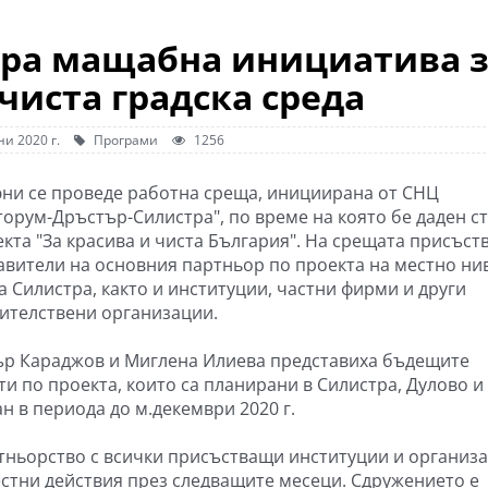
ира мащабна инициатива 
чиста градска среда
и 2020 г.
Програми
1256
юни се проведе работна среща, инициирана от СНЦ
торум-Дръстър-Силистра", по време на която бе даден с
екта "За красива и чиста България". На срещата присъст
авители на основния партньор по проекта на местно ни
 Силистра, както и институции, частни фирми и други
ителствени организации.
р Караджов и Миглена Илиева представиха бъдещите
ти по проекта, които са планирани в Силистра, Дулово и
н в периода до м.декември 2020 г.
тньорство с всички присъстващи институции и организа
естни действия през следващите месеци. Сдружението е