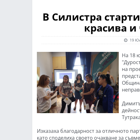
В Силистра старт
красива и 
19 Юн
На 18 
"Дурос
на про
предст
Община
неправ
Димитъ
дейнос
Тутрака
Изказаха благодарност за отличното пар
като споделиха своето очакване за съвм