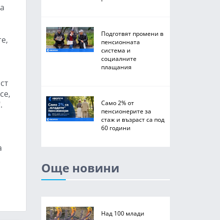
 а
Подготвят промени в
е,
пенсионната
система и
социалните
плащания
аст
се,
Само 2% от
.
пенсионерите за
стаж и възраст са под
60 години
а
Още новини
Над 100 млади