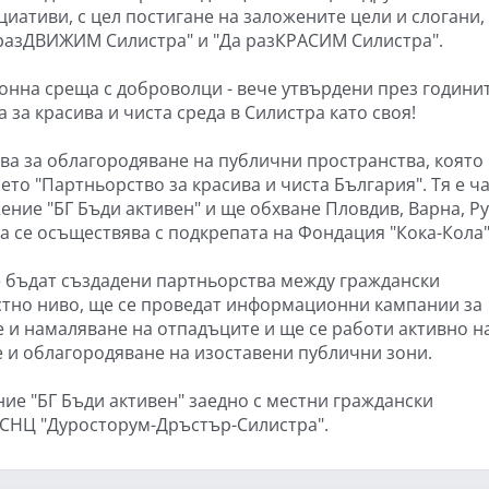
иативи, с цел постигане на заложените цели и слогани,
 разДВИЖИМ Силистра" и "Да разКРАСИМ Силистра".
онна среща с доброволци - вече утвърдени през годинит
 за красива и чиста среда в Силистра като своя!
ва за облагородяване на публични пространства, която
мето "Партньорство за красива и чиста България". Тя е ч
ние "БГ Бъди активен" и ще обхване Пловдив, Варна, Ру
 се осъществява с подкрепата на Фондация "Кока-Кола"
 бъдат създадени партньорства между граждански
стно ниво, ще се проведат информационни кампании за
 и намаляване на отпадъците и ще се работи активно н
е и облагородяване на изоставени публични зони.
ие "БГ Бъди активен" заедно с местни граждански
 СНЦ "Дуросторум-Дръстър-Силистра".