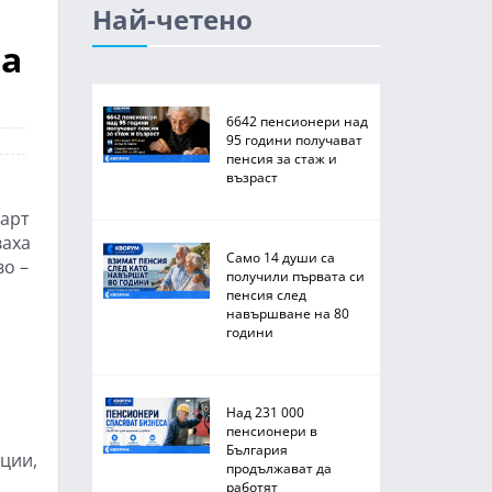
Най-четено
за
6642 пенсионери над
95 години получават
пенсия за стаж и
възраст
тарт
ваха
Само 14 души са
во –
получили първата си
пенсия след
навършване на 80
години
Над 231 000
пенсионери в
България
ции,
продължават да
работят