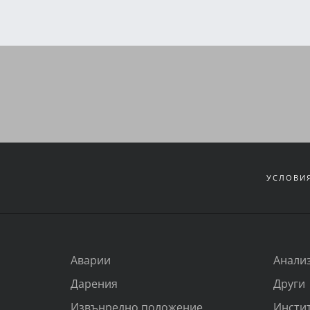
УСЛОВИЯ
Аварии
Анали
Дарения
Други
Извънредно положение
Инсти