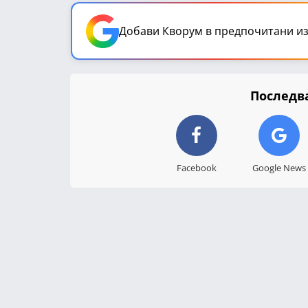
Добави Кворум в предпочитани из
Последва
Facebook
Google News