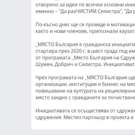
отворено за идеи по всички основни иниц
именно – "Да разЧИСТИМ Силистра", "Да
По-късно днес ще се проведе и мотиваци
както и нови членове, припознали каузата
_МЯСТО България е гражданска инициати
стартира през 2020 г. в шест града под и
от програмата _Място България на Сдруже
Шумен, Добрич и Силистра. Инициативата
Чрез програмата на _МЯСТО България ще
организации, институции и бизнес на ме
повишаване на културата на рециклиране
място заедно с гражданите за почистван
Инициативата се осъществява от сдружен
сдружения. Местен партньор в проекта е