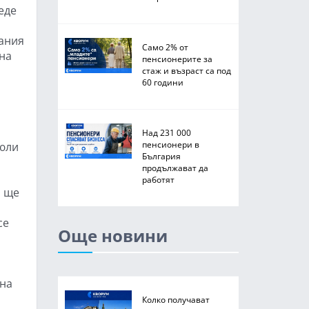
еде
вания
Само 2% от
ена
пенсионерите за
стаж и възраст са под
60 години
Над 231 000
пенсионери в
 юли
България
продължават да
работят
м ще
се
Още новини
 на
Колко получават