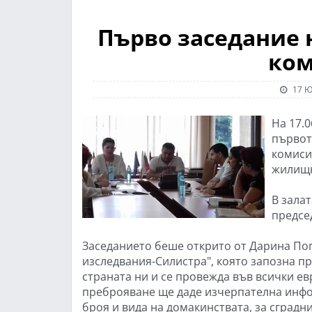
Първо заседание
ком
17 Ю
На 17.0
първот
комиси
жилищн
В залат
предсе
Заседанието беше открито от Дарина Поп
изследвания-Силистра", която запозна п
страната ни и се провежда във всички ев
преброяване ще даде изчерпателна инфор
броя и вида на домакинствата, за сградн