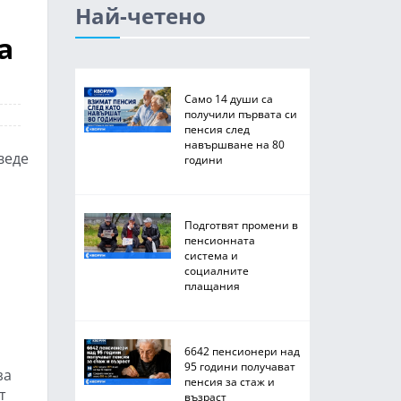
Най-четено
а
Само 14 души са
получили първата си
пенсия след
навършване на 80
веде
години
Подготвят промени в
пенсионната
система и
социалните
плащания
6642 пенсионери над
95 години получават
за
пенсия за стаж и
т
възраст