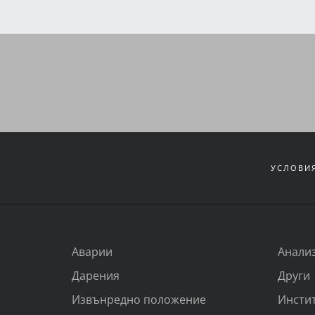
УСЛОВИЯ
Аварии
Анали
Дарения
Други
Извънредно положение
Инсти