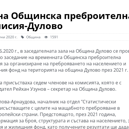
 на Общинска преброителн
исия-Дулово
ни 2020 г.
Община
1591
6.2020 г., в заседателната зала на Община Дулово се про
о заседание на временната Общинска преброителна
я за организиране на преброяването на населението и
ия фонд на територията на община Дулово през 2021 г.
а присъстваха седем членове на комисията, която е с
дател Рейхан Узунов – секретар на Община Дулово.
ова-Арнаудова, началник на отдел "Статистически
рисъстващите с целите на мащабното преброяване в
ропейски страни. Предстоящото, през 2021 година,
мация за броя, структурата и състава на населението, 
ия и жилищния фонд, като получените резултати ще дада