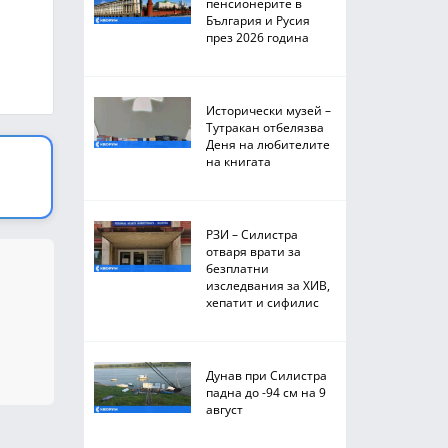
пенсионерите в
България и Русия
през 2026 година
Исторически музей –
Тутракан отбелязва
Деня на любителите
на книгата
РЗИ – Силистра
отваря врати за
безплатни
изследвания за ХИВ,
хепатит и сифилис
Дунав при Силистра
падна до -94 см на 9
август