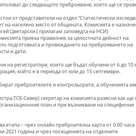
използват до следващото преброяване, което ще се пров
тои от представители на отдел "Статистически изслед
ет на населено място от общината. Комисията е назнач
ргей Цветарски.( прилагам заповедта на НСИ)
омисията приеха правилник за цялостната дейност на
 по подготовката и провеждането на преброяването на
сти и дати.
не на регистратори, които ще бъдат обучени от 6 до 10
рация, който е в периода от юли до 15 септември.
збират преброителите и контрольорите, а обученията и
стра,ТСБ-Север) секретар на комисията разясни как ще 
организационния план и при възникване на специфични
ва етапа – чрез онлайн преброителна карта от 0.00 часа
уари 2021 година и чрез посещенията на отделните