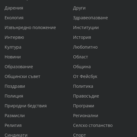
Дарения
Други
Екология
Здравеопазване
Извънредно положение
Институции
Интервю
История
Култура
Любопитно
Новини
Област
Образование
Община
Общински съвет
От Фейсбук
Поздрави
Политика
Полиция
Правосъдие
Природни бедствия
Програми
Размисли
Регионални
Религия
Селско стопанство
Синдикати
Спорт