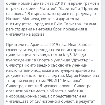
обяви номинациите си за 2019 г. и връчи грамоти
в три категории - "Читател", "Дарител" и "Приятел
на архива". В първата категория е наградена д-р
Наталия Минчева, която е и дарител на
институцията – уредник в РИМ Силистра - тя има
регистрирани най-голям брой посещения в
читалнята на архива.
Приятели на Архива за 2019 г. са: Иван Занов –
главен учител, преподавател по история и
цивилизации, ръководител на Клуб "Млади
възрожденци" в Спортно училище "Дръстър" –
Силистра, който заедно със своите ученици
изключително подпомага популяризирането на
документалното ни наследство; Мария Неделчева
- старши експерт към РЕКИЦ "Читалища" –
Силистра, с която Държавен архив – Силистра
организира съвместна областна работна
информационна среща с представители на
читалищата от Силистренска област, в резултат