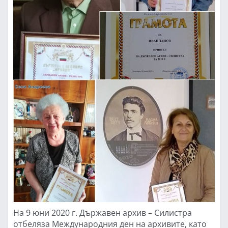
На 9 юни 2020 г. Държавен архив – Силистра
отбеляза Международния ден на архивите, като