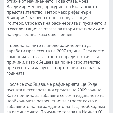
откаже от начинанието. Това става, чрез
Владимир Ненчев, прокурист на българското
представителство "Петромакс рифайнъри
България", заявено от него пред агенция
Ройтерс. Строежът на рафинерията и пускането й
в експлоатация се отлага за втори път в рамките
на една година, каза още Ненчев.
Първоначалните планове рафинерията да
заработи през есента на 2007 година. След което
компанията отлага стоежа поради технически
причини, като обещава да почне строителство
през есента и да пусне съоръженията в края на
годината.
После се съобщава, че рафинерията ще бъде
пусната в експлоатация средата на 2009 година.
Като причина за забавяне се сочи издаването на
необходимите разрешения за строеж както и
забавянето на изграждането на ТЕЦ, необходима
за рафинерията. По думите тогава на Нейчев 60