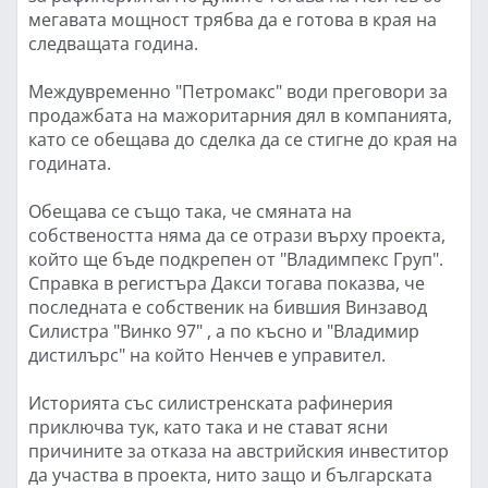
мегавата мощност трябва да е готова в края на
следващата година.
Междувременно "Петромакс" води преговори за
продажбата на мажоритарния дял в компанията,
като се обещава до сделка да се стигне до края на
годината.
Обещава се също така, че смяната на
собствеността няма да се отрази върху проекта,
който ще бъде подкрепен от "Владимпекс Груп".
Справка в регистъра Дакси тогава показва, че
последната е собственик на бившия Винзавод
Силистра "Винко 97" , а по късно и "Владимир
дистилърс" на който Ненчев е управител.
Историята със силистренската рафинерия
приключва тук, като така и не стават ясни
причините за отказа на австрийския инвеститор
да участва в проекта, нито защо и българската