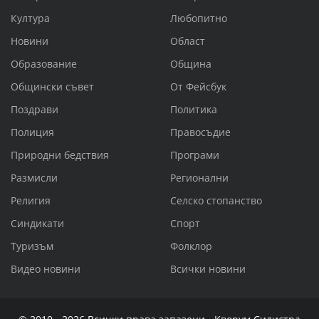
Култура
Любопитно
Новини
Област
Образование
Община
Общински съвет
От Фейсбук
Поздрави
Политика
Полиция
Правосъдие
Природни бедствия
Програми
Размисли
Регионални
Религия
Селско стопанство
Синдикати
Спорт
Туризъм
Фолклор
Видео новини
Всички новини