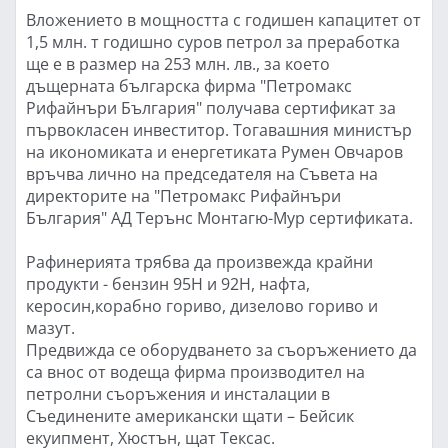
Вложението в мощността с годишен капацитет от
1,5 млн. т годишно суров петрол за преработка
ще е в размер на 253 млн. лв., за което
дъщерната българска фирма "Петромакс
Рифайнъри България" получава сертификат за
първокласен инвеститор. Тогавашния министър
на икономиката и енергетиката Румен Овчаров
връчва лично на председателя на Съвета на
директорите на "Петромакс Рифайнъри
България" АД Терънс Монтагю-Мур сертификата.
Рафинерията трябва да произвежда крайни
продукти - бензин 95H и 92H, нафта,
керосин,корабно гориво, дизелово гориво и
мазут.
Предвижда се оборудването за съоръжението да
са внос от водеща фирма производител на
петролни съоръжения и инсталации в
Съединените американски щати – Бейсик
екуипмент, Хюстън, щат Тексас.