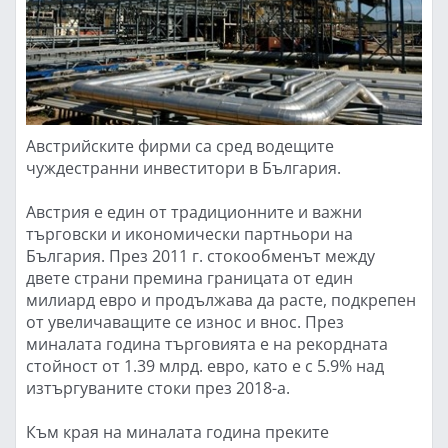
Австрийските фирми са сред водещите
чуждестранни инвеститори в България.
Австрия е един от традиционните и важни
търговски и икономически партньори на
България. През 2011 г. стокообменът между
двете страни премина границата от един
милиард евро и продължава да расте, подкрепен
от увеличаващите се износ и внос. През
миналата година търговията е на рекордната
стойност от 1.39 млрд. евро, като е с 5.9% над
изтъргуваните стоки през 2018-а.
Към края на миналата година преките