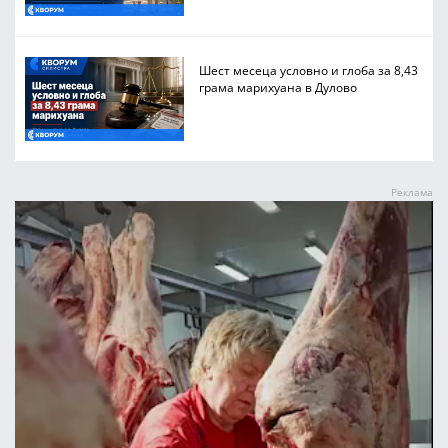
Шест месеца условно и глоба за 8,43
грама марихуана в Дулово