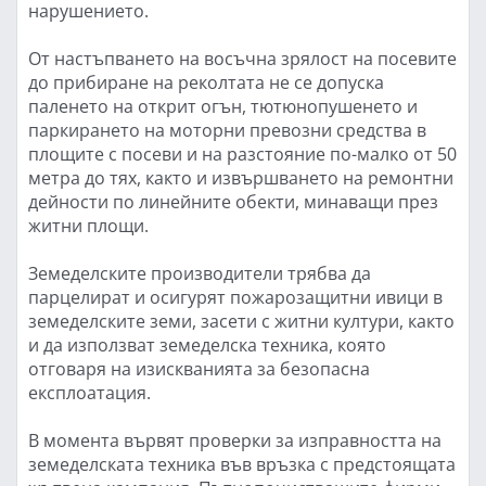
нарушението.
От настъпването на восъчна зрялост на посевите
до прибиране на реколтата не се допуска
паленето на открит огън, тютюнопушенето и
паркирането на моторни превозни средства в
площите с посеви и на разстояние по-малко от 50
метра до тях, както и извършването на ремонтни
дейности по линейните обекти, минаващи през
житни площи.
Земеделските производители трябва да
парцелират и осигурят пожарозащитни ивици в
земеделските земи, засети с житни култури, както
и да използват земеделска техника, която
отговаря на изискванията за безопасна
експлоатация.
В момента вървят проверки за изправността на
земеделската техника във връзка с предстоящата