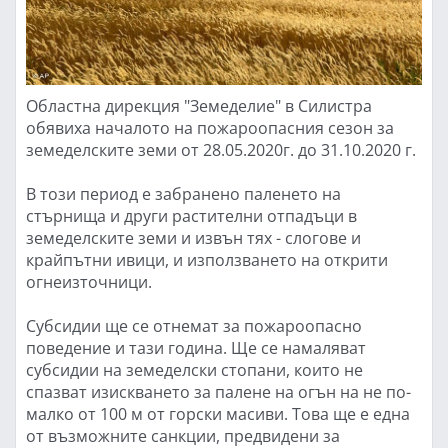
Областна дирекция "Земеделие" в Силистра
обявиха началото на пожароопасния сезон за
земеделските земи от 28.05.2020г. до 31.10.2020 г.
В този период е забранено паленето на
стърнища и други растителни отпадъци в
земеделските земи и извън тях - слогове и
крайпътни ивици, и използването на открити
огнеизточници.
Субсидии ще се отнемат за пожароопасно
поведение и тази година. Ще се намаляват
субсидии на земеделски стопани, които не
спазват изискването за палене на огън на не по-
малко от 100 м от горски масиви. Това ще е една
от възможните санкции, предвидени за