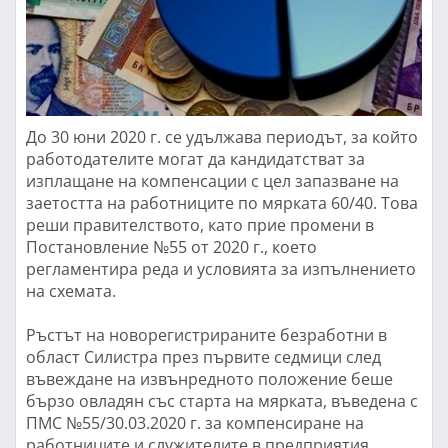
До 30 юни 2020 г. се удължава периодът, за който
работодателите могат да кандидатстват за
изплащане на компенсации с цел запазване на
заетостта на работниците по мярката 60/40. Това
реши правителството, като прие промени в
Постановление №55 от 2020 г., което
регламентира реда и условията за изпълнението
на схемата.
Ръстът на новорегистрираните безработни в
област Силистра през първите седмици след
въвеждане на извънредното положение беше
бързо овладян със старта на мярката, въведена с
ПМС №55/30.03.2020 г. за компенсиране на
работниците и служителите в предприятия,