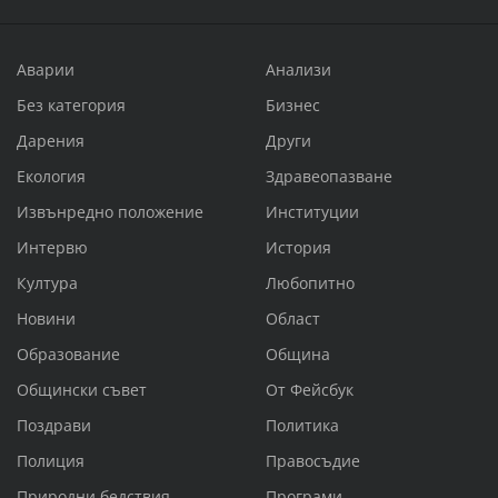
Аварии
Анализи
Без категория
Бизнес
Дарения
Други
Екология
Здравеопазване
Извънредно положение
Институции
Интервю
История
Култура
Любопитно
Новини
Област
Образование
Община
Общински съвет
От Фейсбук
Поздрави
Политика
Полиция
Правосъдие
Природни бедствия
Програми