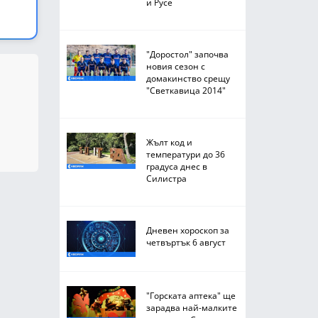
и Русе
"Доростол" започва
новия сезон с
домакинство срещу
"Светкавица 2014"
Жълт код и
температури до 36
градуса днес в
Силистра
Дневен хороскоп за
четвъртък 6 август
"Горската аптека" ще
зарадва най-малките