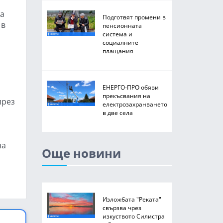
на
Подготвят промени в
 в
пенсионната
система и
социалните
плащания
ЕНЕРГО-ПРО обяви
прекъсвания на
през
електрозахранването
в две села
на
Още новини
Изложбата "Реката"
свързва чрез
изкуството Силистра