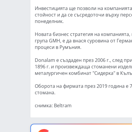
Инвестицията ще позволи на компанията
стойност и да се съсредоточи върху пер
понеделник.
Новата бизнес стратегия на компанията,
група GMH, е да внася суровина от Герм
процеси в Румъния.
Donalam е създаден през 2006 г., след п
1896 г. и произвеждаща стоманени издел
металургичен комбинат "Сидерка" в Кълъ
Оборота на фирмата през 2019 година е 7
стомана.
снимка: Beltram