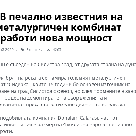
 В печално известния на
металургичен комбинат
аработи нова мощност
ай 2020 г.
Екология
4265
 е съседен на Силистра град, от другата страна на Дуна
ия бряг на реката се намира големият металургичен
ат "Сидерка", който 15 години бе основен източник на
ване на град Силистра с фенол, но след промените в зав
 процес на демонтиране на съоръженията и
яванията спряха със затихване дейността на завода.
нодобивната компания Donalam Calarasi, част от
ла инвестиция в размер на 4 милиона евро в специално
ръти.