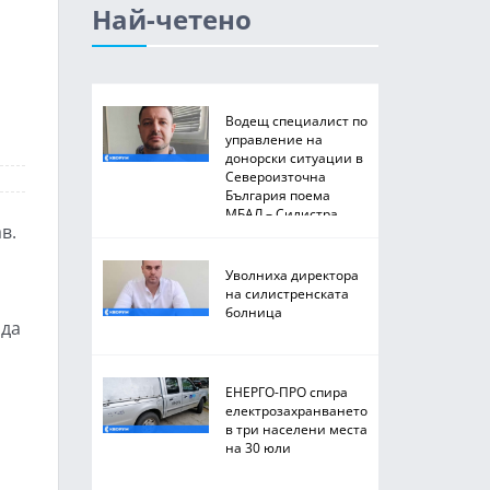
Най-четено
Водещ специалист по
управление на
донорски ситуации в
Североизточна
България поема
МБАЛ – Силистра
в.
Уволниха директора
на силистренската
болница
ода
ЕНЕРГО-ПРО спира
електрозахранването
в три населени места
на 30 юли