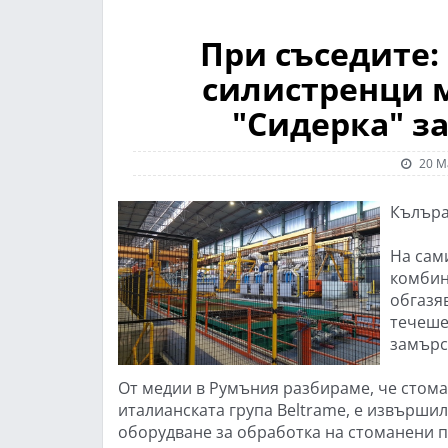
При съседите:
силистренци 
"Сидерка" з
20 М
Кълъраш
На сам
комбин
обгазя
течеше
замърс
От медии в Румъния разбираме, че стома
италианската група Beltrame, е извърши
оборудване за обработка на стоманени п