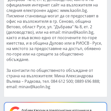
официалния интернет сайт на възложителя на
следния електронен адрес: www.kaolin.bg.
Писмени становища могат да се предоставят в
офис на възложителя в гр. Сеново, община
Ветово, област Русе, ул. "Дъбрава" № 8, ет. 2
(деловодство), или на email: minav@kaolin.bg,
както и във всяко едно от посочените по-горе
кметства, и в община Дулово или в РИОСВ - Русе,
на мястото за предоставяне на достъп, обявено
по-горе или на срещите за обществено
обсъждане.
За контакти по общественото обсъждане от
страна на възложителя: Мина Александрова
Вълева – Радкова, тел. 084 612 500; 0889 696 888;
email: minav@kaolin.bg
Добави Кворум в предпочитани източници в