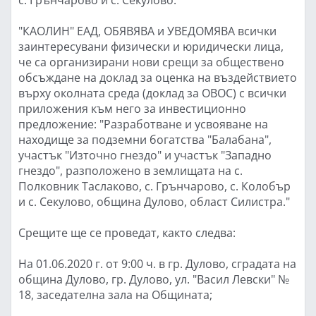
"КАОЛИН" ЕАД, ОБЯВЯВА и УВЕДОМЯВА всички
заинтересувани физически и юридически лица,
че са организирани нови срещи за обществено
обсъждане на доклад за оценка на въздействието
върху околната среда (доклад за ОВОС) с всички
приложения към него за инвестиционно
предложение: "Разработване и усвояване на
находище за подземни богатства "Балабана",
участък "Източно гнездо" и участък "Западно
гнездо", разположено в землищата на с.
Полковник Таслаково, с. Грънчарово, с. Колобър
и с. Секулово, община Дулово, област Силистра."
Срещите ще се проведат, както следва:
На 01.06.2020 г. от 9:00 ч. в гр. Дулово, сградата на
община Дулово, гр. Дулово, ул. "Васил Левски" №
18, заседателна зала на Общината;