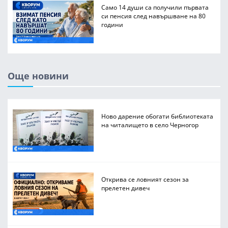
Само 14 души са получили първата
си пенсия след навършване на 80
години
Още новини
Ново дарение обогати библиотеката
на читалището в село Черногор
Открива се ловният сезон за
прелетен дивеч