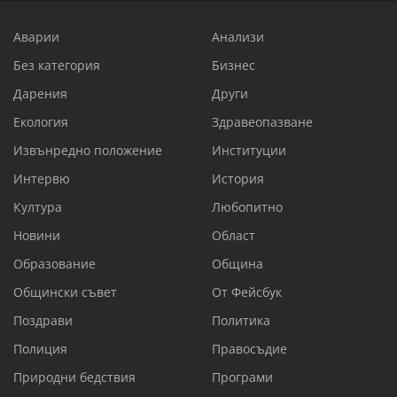
Аварии
Анализи
Без категория
Бизнес
Дарения
Други
Екология
Здравеопазване
Извънредно положение
Институции
Интервю
История
Култура
Любопитно
Новини
Област
Образование
Община
Общински съвет
От Фейсбук
Поздрави
Политика
Полиция
Правосъдие
Природни бедствия
Програми