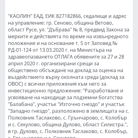
"КАОЛИН" ЕАД, ЕИК 827182866, седалище и адрес
на управление: гр. Сеново, община Ветово,
област Русе, ул. "Дъбрава" № 8, предвид Закона за
мерките и действията по време на извънредното
положение и на основание т. 5 от Заповед №
РД-01-124 от 13.03.2020 г. на Министъра на
здравеопазването ОТЛАГА обявените за 27 и 28
април 2020 г. организирани срещи за
обществено обсъждане на доклад за оценка на
въздействието върху околната среда (доклад за
ОВОС) с всички приложения към него за
инвестиционно предложение: "Разработване и
усвояване на находище за подземни богатства
"Балабана", участък "Източно гнездо" и участък
"Западно гнездо", разположено в землищата на с.
Полковник Таслаково, с. Грънчарово, с. Колобър
и с. Секулово, община Дулово, област Силистра.",
в гр. Дулово, с. Полковник Таслаково, с. Колобър,
с. Грънчарово и с. Секулово.