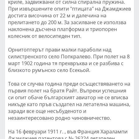
криле, задвижвани от силна спирална пружина.
При извършените опити "птицата" на Джамджиев
достига височина от 22 м и далечина на
прелитането до 200 м. За засилване се използва
наклонена дъсчена платформа и триопорен
колесник от велосипеден тип.
Орнитоптерът прави малки параболи над
силистренското село Попкралево. При полет на 8
март 1902 година тя прехвръква и се разбива с
близкото румънско село Есекьой.
Това се случва година преди осъществяването на
първия полет на братя Райт. Въпреки успешния
си опит обаче българският авиатор не се вписва
никъде като пръв създател на летателна машина,
заради все още несъбуденото и
незаинтересовано родно чиновничество.
На 16 февруари 1911 г. , във Франция Харалампи
Джамджиев патентова с № 26224 летателен