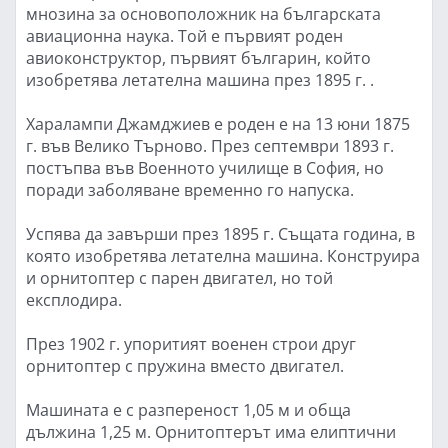
мнозина за основоположник на българската
авиационна наука. Той е първият роден
авиоконструктор, първият българин, който
изобретява летателна машина през 1895 г. .
Харалампи Джамджиев е роден е на 13 юни 1875
г. във Велико Търново. През септември 1893 г.
постъпва във Военното училище в София, но
поради заболяване временно го напуска.
Успява да завърши през 1895 г. Същата година, в
която изобретява летателна машина. Конструира
и орнитоптер с парен двигател, но той
експлодира.
През 1902 г. упоритият военен строи друг
орнитоптер с пружина вместо двигател.
Машината е с разпереност 1,05 м и обща
дължина 1,25 м. Орнитоптерът има елиптични