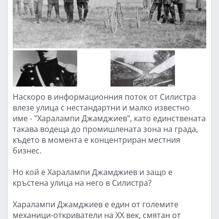
Наскоро в информационния поток от Силистра
влезе улица с нестандартни и малко известно
име - "Харалампи Джамджиев", като единствената
такава водеща до промишлената зона на града,
където в момента е концентриран местния
бизнес.
Но кой е Харалампи Джамджиев и защо е
кръстена улица на него в Силистра?
Харалампи Джамджиев е един от големите
механици-откриватели на XX век, смятан от