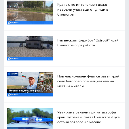
Кратък, но интензивен дъжд
наводни участъци от улици в
Силистра
Румънският ферибот "Ostrovit" край
Силистра спря работа
Нов национален флаг се развя край
село Богорово по инициатива на
местни жители
Четирима ранени при катастрофа
край Тутракан, пътят Силистра–Русе
остана затворен с часове