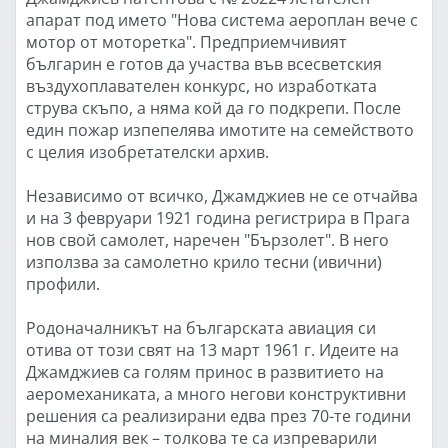
апарат под името "Нова система аероплан вече с
мотор от моторетка". Предприемчивият
българин е готов да участва във всесветския
въздухоплавателен конкурс, но изработката
струва скъпо, а няма кой да го подкрепи. После
един пожар изпепелява имотите на семейството
с целия изобретателски архив.
Независимо от всичко, Джамджиев не се отчайва
и на 3 февруари 1921 година регистрира в Прага
нов свой самолет, наречен "Бързолет". В него
използва за самолетно крило тесни (ивични)
профили.
Родоначалникът на българската авиация си
отива от този свят на 13 март 1961 г. Идеите на
Джамджиев са голям принос в развитието на
аеромеханиката, а много негови конструктивни
решения са реализирани едва през 70-те години
на миналия век – толкова те са изпреварили