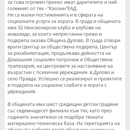
за това огромен принос имат дарителите и най-
големият от тях –"Каолин"ЕАД.
Не са малки постиженията и в сферата на
социалните услуги за хората. В града и общината
има 32 пенсионерски клуба и клубове на
инвалиди, за които непрестанни грижи и
подкрепа оказва Община Дулово. В града отвори
врати Център за обществена подкрепа, Център
за рехабилитация, продължава дейността на
Домашния социален патронаж и Обществена
трапезария, на центровете за настаняване на
възрастни с психични увреждания- в Дулово и
село Правда. Успешно се реализират и проектите
в подкрепа на социално слабите и хората с
увреждания.
В общината има шест средищни детски градини
със седемнадесет филиала към тях, като през
годините значително се подобри тяхната
материално-техническа база. На територията на
общината работят десет общински училища и