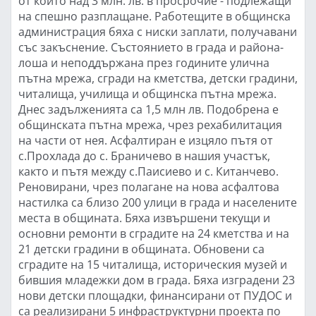
от които над 3 млн. лв. в просрочие - подлежащи
на спешно разплащане. Работещите в общинска
администрация бяха с ниски заплати, получавани
със закъснение. Състоянието в града и района-
лоша и неподдържана през годините улична
пътна мрежа, сгради на кметства, детски градини,
читалища, училища и общинска пътна мрежа.
Днес задълженията са 1,5 млн лв. Подобрена е
общинската пътна мрежа, чрез рехабилитация
на части от нея. Асфалтиран е изцяло пътя от
с.Прохлада до с. Браничево в нашия участък,
както и пътя между с.Паисиево и с. Китанчево.
Реновирани, чрез полагане на нова асфалтова
настилка са близо 200 улици в града и населените
места в общината. Бяха извършени текущи и
основни ремонти в сградите на 24 кметства и на
21 детски градини в общината. Обновени са
сградите на 15 читалища, историческия музей и
бившия младежки дом в града. Бяха изградени 23
нови детски площадки, финансирани от ПУДОС и
са реализирани 5 инфраструктурни проекта по