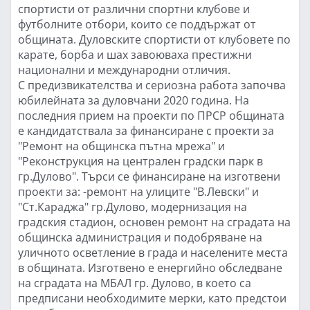
спортисти от различни спортни клубове и
футболните отбори, които се поддържат от
общината. Дуловските спортисти от клубовете по
карате, борба и шах завоюваха престижни
национални и международни отличия.
С предизвикателства и сериозна работа започва
юбилейната за дуловчани 2020 година. На
последния прием на проекти по ПРСР общината
е кандидатствала за финансиране с проекти за
"Ремонт на общинска пътна мрежа" и
"Реконструкция на централен градски парк в
гр.Дулово". Търси се финансиране на изготвени
проекти за: -ремонт на улиците "В.Левски" и
"Ст.Караджа" гр.Дулово, модернизация на
градския стадион, основен ремонт на сградата на
общинска администрация и подобряване на
уличното осветление в града и населените места
в общината. Изготвено е енергийно обследване
на сградата на МБАЛ гр. Дулово, в което са
предписани необходимите мерки, като предстои