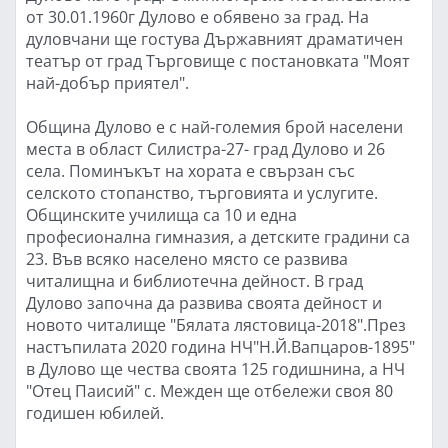
от 30.01.1960г Дулово е обявено за град. На
дуловчани ще гостува Държавният драматичен
театър от град Търговище с постановката "Моят
най-добър приятел".
Община Дулово е с най-големия брой населени
места в област Силистра-27- град Дулово и 26
села. Поминъкът на хората е свързан със
селското стопанство, търговията и услугите.
Общинските училища са 10 и една
професионална гимназия, а детските градини са
23. Във всяко населено място се развива
читалищна и библиотечна дейност. В град
Дулово започна да развива своята дейност и
новото читалище "Бялата лястовица-2018".През
настъпилата 2020 година НЧ"Н.Й.Вапцаров-1895"
в Дулово ще чества своята 125 годишнина, а НЧ
"Отец Паисий" с. Межден ще отбележи своя 80
годишен юбилей.