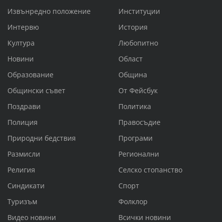
Извънредно положение
Институции
Интервю
История
Култура
Любопитно
Новини
Област
Образование
Община
Общински съвет
От Фейсбук
Поздрави
Политика
Полиция
Правосъдие
Природни бедствия
Програми
Размисли
Регионални
Религия
Селско стопанство
Синдикати
Спорт
Туризъм
Фолклор
Видео новини
Всички новини