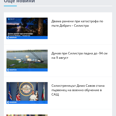
Още новини
Двама ранени при катастрофа по
пътя Добрич – Силистра
Дунав при Силистра падна до -94 см
на 9 август
Силистренецът Димо Савов стана
първенец на военно обучение в
САЩ