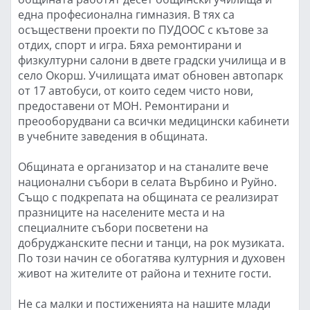
една професионална гимназия. В тях са
осъществени проекти по ПУДООС с кътове за
отдих, спорт и игра. Бяха ремонтирани и
физкултурни салони в двете градски училища и в
село Окорш. Училищата имат обновен автопарк
от 17 автобуси, от които седем чисто нови,
предоставени от МОН. Ремонтирани и
преооборудвани са всички медицински кабинети
в учебните заведения в общината.
Общината е организатор и на станалите вече
национални събори в селата Върбино и Руйно.
Също с подкрепата на общината се реализират
празниците на населените места и на
специалните събори посветени на
добруджанските песни и танци, на рок музиката.
По този начин се обогатява културния и духовен
живот на жителите от района и техните гости.
Не са малки и постиженията на нашите млади