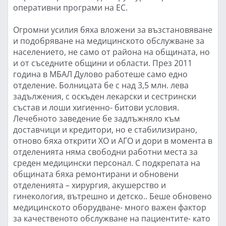
оперативни програми на ЕС.
Огромни усилия бяха вложени за възстановяване
и подобряване на медицинското обслужване за
населението, не само от района на общината, но
и от съседните общини и области. През 2011
година в МБАЛ Дулово работеше само едно
отделение. Болницата бе с над 3,5 млн. лева
задължения, с оскъден лекарски и сестрински
състав и лоши хигиенно- битови условия.
Лечебното заведение бе задлъжняло към
доставчици и кредитори, но е стабилизирано,
отново бяха открити ХО и АГО и дори в момента в
отделенията няма свободни работни места за
среден медицински персонал. С подкрепата на
общината бяха ремонтирани и обновени
отделенията – хирургия, акушерство и
гинекология, вътрешно и детско.. Беше обновено
медицинското оборудване- много важен фактор
за качественото обслужване на пациентите- като