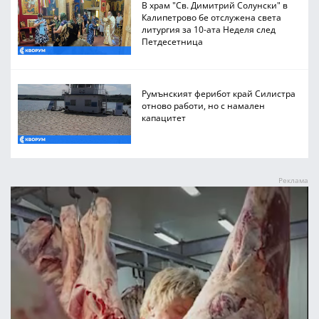
В храм "Св. Димитрий Солунски" в
Калипетрово бе отслужена света
литургия за 10-ата Неделя след
Петдесетница
Румънският ферибот край Силистра
отново работи, но с намален
капацитет