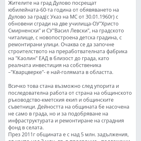
Жителите на град Дулово посрещат
юбилейната-60-та година от обявяването на
Дулово за град(с Указ на МС от 30.01.1960г) с
обновени сгради на две училища-ОУ"Христо
Смирненски" и СУ"Васил Левски", на градското
читалище, с новопостроена детска градина, с
ремонтирани улици. Очаква се да започне
строителството на преработвателната фабрика
на "Каолин" ЕАД в близост до града, като
реалната инвестиция на собственика
–"Кварцверке"- е най-голямата в областта.
Всичко това стана възможно след упорита и
последователна работа от страна на общинското
ръководство-кметския екип и общинските
съветници. Дейността на общината бе насочена
не само в града, но и за подобряване на
инфраструктурата и ремонтиране на сградния
фонд в селата.
През 2011г общината е с над 5 млн. задължения,